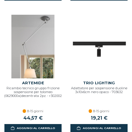
ARTEMIDE
TRIO LIGHTING
Ricambio tecnico gruppo frizione
Adattatore per sospensione duoline
sospensione per tolomeo
3x10x6cm nero opaco - 703632
(0629000a)decentrata 2pz. - r302002
8-15 giorni
8-15 giorni
44,57 €
19,21 €
AGGIUNGI AL CARRELLO
AGGIUNGI AL CARRELLO