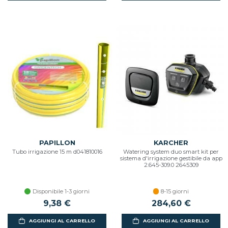
PAPILLON
KARCHER
Tubo irrigazione 15 m d041810016
Watering system duo smart kit per
sistema d'irrigazione gestibile da app
2.645-309.0 2645309
Disponibile 1-3 giorni
8-15 giorni
9,38 €
284,60 €
AGGIUNGI AL CARRELLO
AGGIUNGI AL CARRELLO