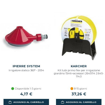
IPIERRE SYSTEM
KARCHER
Irrigatore statico 360° - 2054
Kit tubi primo flex per irrigazione
giardino 15mt+accessori 2645114 2.645-
114.0
Disponibile 1-3 giorni
8-15 giorni
4,17 €
37,26 €
AGGIUNGI AL CARRELLO
AGGIUNGI AL CARRELLO