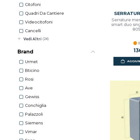
Citofoni
SERRATUR
Quadri Da Cantiere
Serrature mer
Videocitofoni
smart duo sin
809
Cancelli
Vedi Altri
(24)
8
13
Brand
AGGIUN
Urmet
Bticino
Rosi
Ave
Gewiss
Conchiglia
Palazzoli
Siemens
Vimar