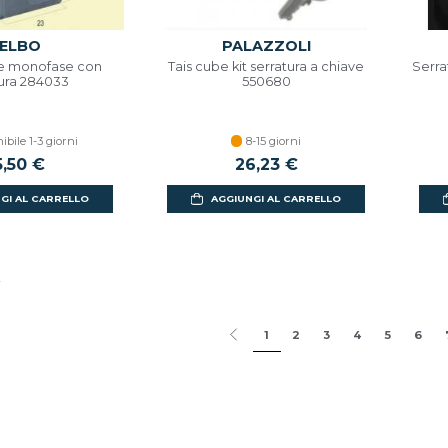
ELBO
PALAZZOLI
e monofase con
Tais cube kit serratura a chiave
Serra
tura 284033
550680
ibile 1-3 giorni
8-15 giorni
5,50 €
26,23 €
GI AL CARRELLO
AGGIUNGI AL CARRELLO
i
1
2
3
4
5
6