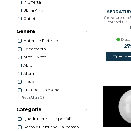
In Offerta
Ultimi Arrivi
SERRATUR
Serrature ufo
Outlet
meroni 8090
Genere
Dispon
Materiale Elettrico
27
Ferramenta
AGGIUN
Auto E Moto
Altro
Allarmi
House
Cura Della Persona
Vedi Altri
(3)
Categorie
Quadri Elettrici E Speciali
Scatole Elettriche Da Incasso