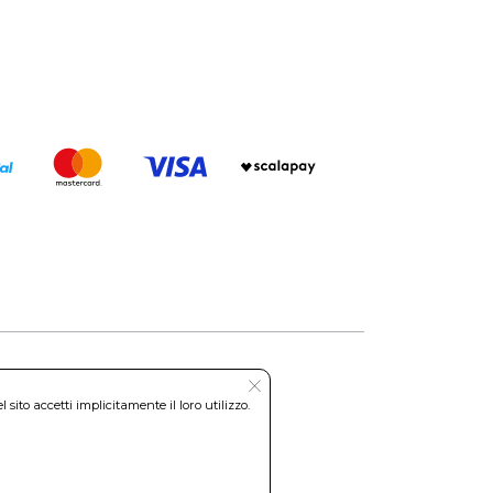
ito accetti implicitamente il loro utilizzo.
Roma REA: RM-535144