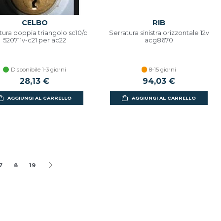
CELBO
RIB
tura doppia triangolo sc10/c
Serratura sinistra orizzontale 12v
520711v-c21 per ac22
acg8670
Disponibile 1-3 giorni
8-15 giorni
28,13 €
94,03 €
AGGIUNGI AL CARRELLO
AGGIUNGI AL CARRELLO
7
8
19