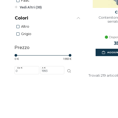
Faac
Vedi Altri (30)
C
Colori
Contenitor
serra
Altro
Grigio
Dispon
3
Prezzo
AGGIUN
0 €
1.993 €
Da €
A €
Trovati 219 articol