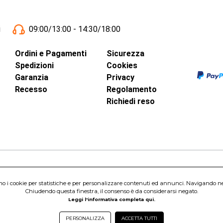
i
09:00/13:00 - 14:30/18:00
Ordini e Pagamenti
Sicurezza
Spedizioni
Cookies
Garanzia
Privacy
Recesso
Regolamento
Richiedi reso
inci, 40 - 00015 Monterotondo Scalo (RM)
amo i cookie per statistiche e per personalizzare contenuti ed annunci. Navigando nel s
Capitale Sociale 1.600.000,00 Euro i.v. Iscritto al Registro delle Imprese di 
Chiudendo questa finestra, il consenso è da considerarsi negato.
nterotondo Scalo (RM) - Telefono:
06.90095358
Leggi l'informativa completa qui.
PERSONALIZZA
ACCETTA TUTTI