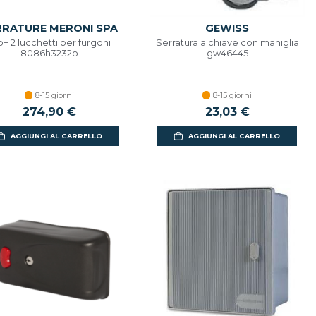
RRATURE MERONI SPA
GEWISS
o+ 2 lucchetti per furgoni
Serratura a chiave con maniglia
8086h3232b
gw46445
8-15 giorni
8-15 giorni
274,90 €
23,03 €
AGGIUNGI AL CARRELLO
AGGIUNGI AL CARRELLO