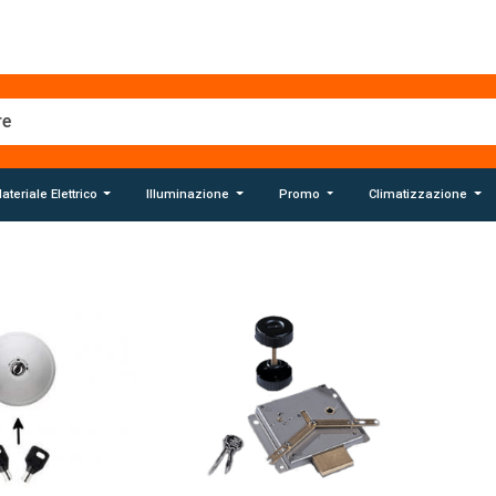
ateriale Elettrico
Illuminazione
Promo
Climatizzazione