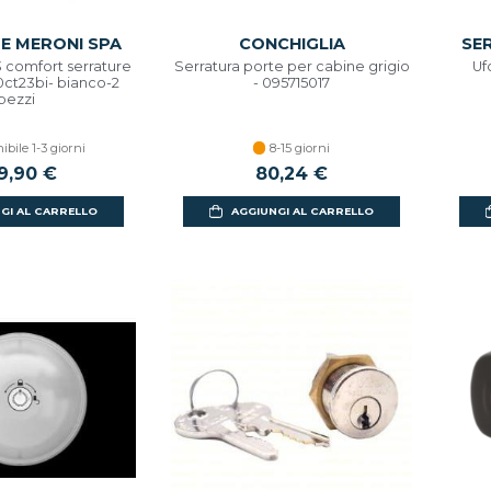
E MERONI SPA
CONCHIGLIA
SE
3 comfort serrature
Serratura porte per cabine grigio
Uf
ct23bi- bianco-2
- 095715017
pezzi
ibile 1-3 giorni
8-15 giorni
9,90 €
80,24 €
GI AL CARRELLO
AGGIUNGI AL CARRELLO