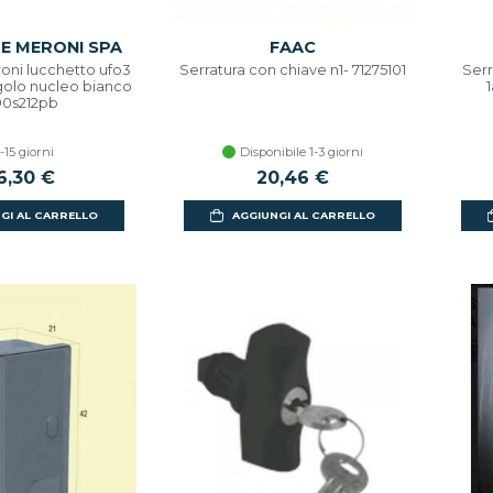
E MERONI SPA
FAAC
oni lucchetto ufo3
Serratura con chiave n1- 71275101
Serr
golo nucleo bianco
0s212pb
-15 giorni
Disponibile 1-3 giorni
6,30 €
20,46 €
GI AL CARRELLO
AGGIUNGI AL CARRELLO