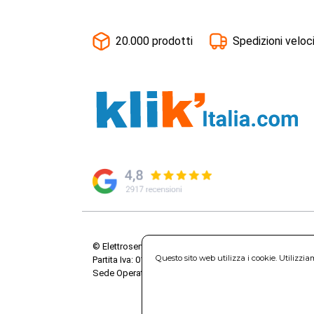
20.000 prodotti
Spedizioni veloc
© Elettroservice Spa - Sede Legale: Via Leonardo da V
Questo sito web utilizza i cookie. Utilizzi
Partita Iva: 01586761007 - Codice Fiscale: 06634500588 
Sede Operativa: Via Leonardo da Vinci, 40 - 00015 Mo