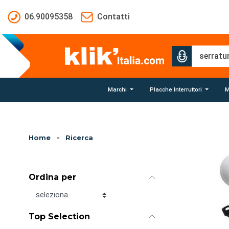
Salta al contenuto principale
06.90095358
Contatti
Marchi
Placche Interruttori
M
Home
>
Ricerca
Ordina per
Ordina per
Top Selection