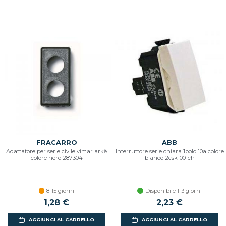
FRACARRO
ABB
Adattatore per serie civile vimar arkè
Interruttore serie chiara 1polo 10a colore
colore nero 287304
bianco 2csk1001ch
8-15 giorni
Disponibile 1-3 giorni
1,28 €
2,23 €
AGGIUNGI AL CARRELLO
AGGIUNGI AL CARRELLO