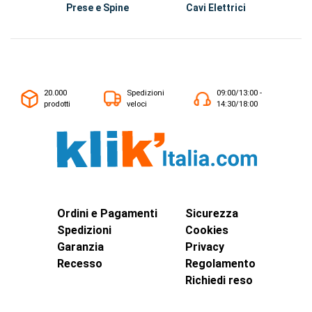
Prese e Spine
Cavi Elettrici
Ma
20.000
Spedizioni
09:00/13:00 -
prodotti
veloci
14:30/18:00
Ordini e Pagamenti
Sicurezza
Spedizioni
Cookies
Garanzia
Privacy
Recesso
Regolamento
Richiedi reso