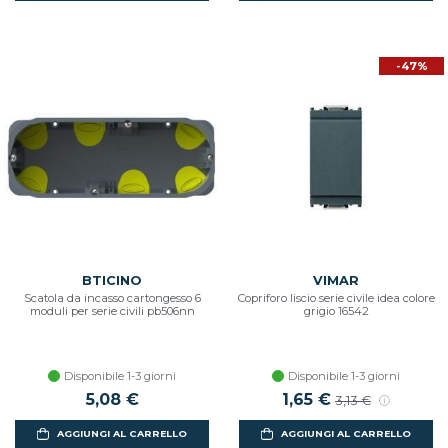
-47%
BTICINO
VIMAR
Scatola da incasso cartongesso 6
Copriforo liscio serie civile idea colore
moduli per serie civili pb506nn
grigio 16542
Disponibile 1-3 giorni
Disponibile 1-3 giorni
5,08 €
Prezzo scontato
1,65 €
Prezzo di listino
3,13 €
AGGIUNGI AL CARRELLO
AGGIUNGI AL CARRELLO