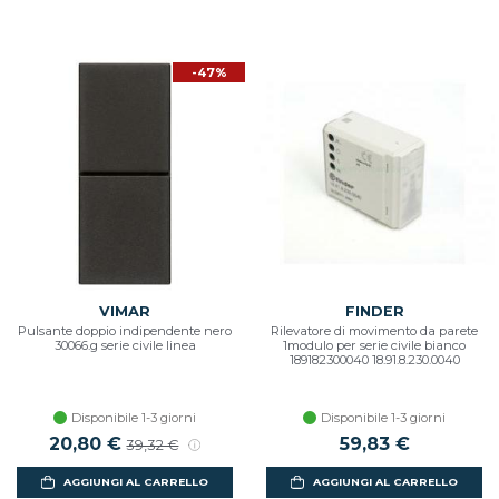
-47%
VIMAR
FINDER
Pulsante doppio indipendente nero
Rilevatore di movimento da parete
30066.g serie civile linea
1modulo per serie civile bianco
189182300040 18.91.8.230.0040
Disponibile 1-3 giorni
Disponibile 1-3 giorni
Prezzo scontato
20,80 €
Prezzo di listino
59,83 €
39,32 €
AGGIUNGI AL CARRELLO
AGGIUNGI AL CARRELLO