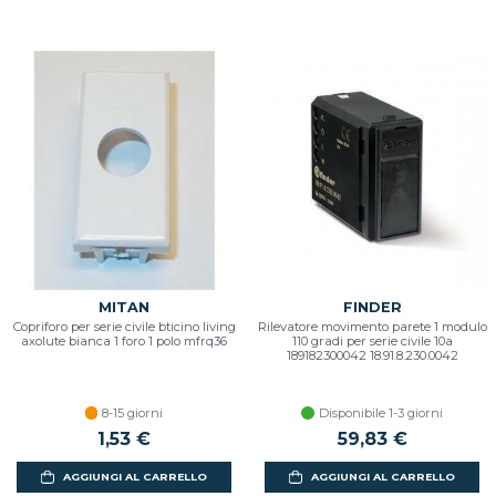
MITAN
FINDER
Copriforo per serie civile bticino living
Rilevatore movimento parete 1 modulo
axolute bianca 1 foro 1 polo mfrq36
110 gradi per serie civile 10a
189182300042 18.91.8.230.0042
8-15 giorni
Disponibile 1-3 giorni
1,53 €
59,83 €
AGGIUNGI AL CARRELLO
AGGIUNGI AL CARRELLO