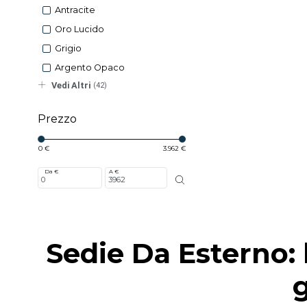
Antracite
Oro Lucido
Grigio
Argento Opaco
Vedi Altri
(42)
Prezzo
0 €
3.962 €
Da €
A €
Sedie Da Esterno: 
g