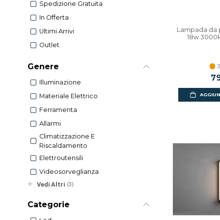
Spedizione Gratuita
In Offerta
Lampada da p
Ultimi Arrivi
18w 3000k 
Outlet
Genere
3
79
Illuminazione
AGGIUN
Materiale Elettrico
Ferramenta
Allarmi
Climatizzazione E
Riscaldamento
Elettroutensili
Videosorveglianza
Vedi Altri
(3)
Categorie