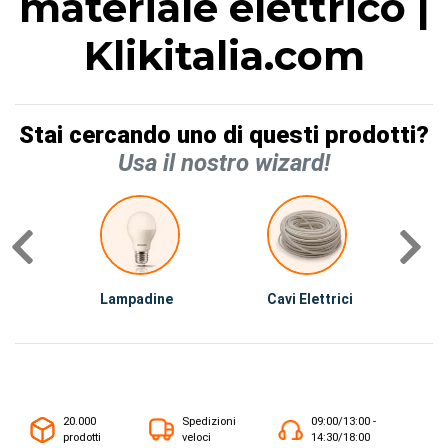
materiale elettrico |
Klikitalia.com
Stai cercando uno di questi prodotti?
Usa il nostro wizard!
Lampadine
Cavi Elettrici
A
20.000
Spedizioni
09:00/13:00 -
prodotti
veloci
14:30/18:00