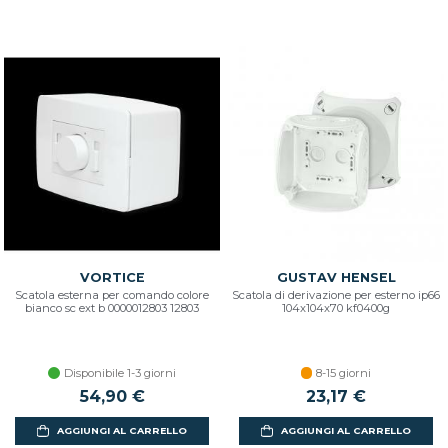
VORTICE
GUSTAV HENSEL
Scatola esterna per comando colore
Scatola di derivazione per esterno ip66
bianco sc ext b 0000012803 12803
104x104x70 kf0400g
Disponibile 1-3 giorni
8-15 giorni
54,90 €
23,17 €
AGGIUNGI AL CARRELLO
AGGIUNGI AL CARRELLO