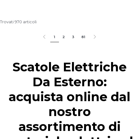
Trovati 970 articoli
1
2
3
81
Scatole Elettriche
Da Esterno:
acquista online dal
nostro
assortimento di