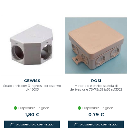
GEWISS
ROSI
Scatola trix con 3 ingressi per esterno
Materiale elettrico scatola di
dx45003
derivazione 75x75x39 ip55 rs13302
Disponibile 1-3 giorni
Disponibile 1-3 giorni
1,80 €
0,79 €
AGGIUNGI AL CARRELLO
AGGIUNGI AL CARRELLO