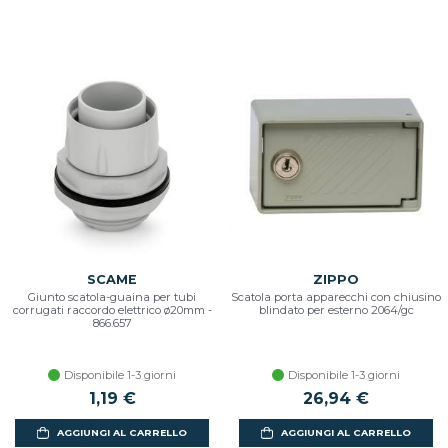
SCAME
ZIPPO
Giunto scatola-guaina per tubi
Scatola porta apparecchi con chiusino
corrugati raccordo elettrico ø20mm -
blindato per esterno 2064/gc
866.657
Disponibile 1-3 giorni
Disponibile 1-3 giorni
1,19 €
26,94 €
AGGIUNGI AL CARRELLO
AGGIUNGI AL CARRELLO