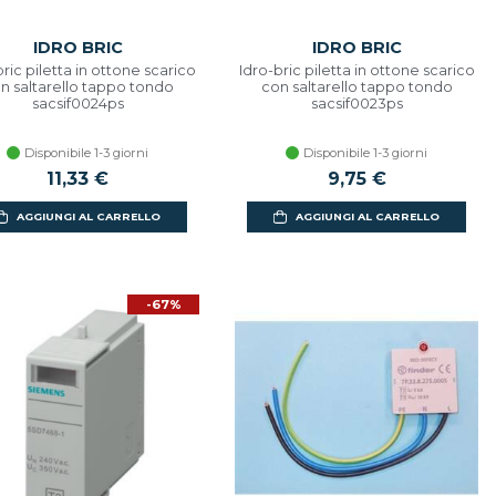
IDRO BRIC
IDRO BRIC
bric piletta in ottone scarico
Idro-bric piletta in ottone scarico
n saltarello tappo tondo
con saltarello tappo tondo
sacsif0024ps
sacsif0023ps
Disponibile 1-3 giorni
Disponibile 1-3 giorni
11,33 €
9,75 €
AGGIUNGI AL CARRELLO
AGGIUNGI AL CARRELLO
-67%