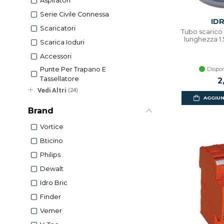
Aspiratori
Serie Civile Connessa
ID
Scaricatori
Tubo scarico 
lunghezza 1.
Scarica Ioduri
Accessori
Punte Per Trapano E
Dispon
Tassellatore
2
Vedi Altri
(24)
AGGIUN
Brand
Vortice
Bticino
Philips
Dewalt
Idro Bric
Finder
Vemer