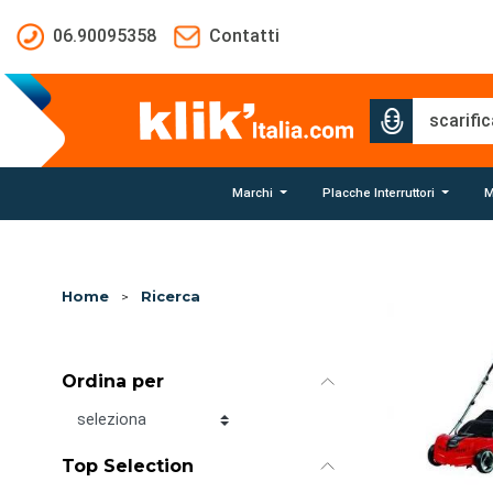
Salta al contenuto principale
06.90095358
Contatti
Marchi
Placche Interruttori
M
Home
>
Ricerca
Ordina per
Ordina per
Top Selection