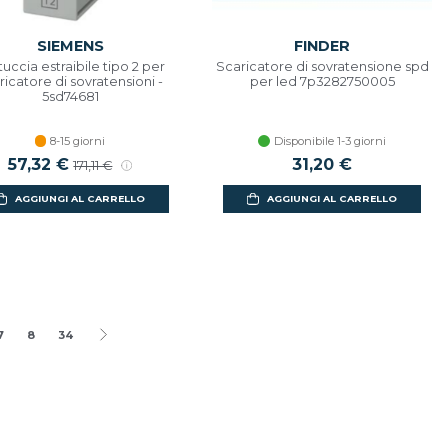
SIEMENS
FINDER
uccia estraibile tipo 2 per
Scaricatore di sovratensione spd
ricatore di sovratensioni -
per led 7p3282750005
5sd74681
8-15 giorni
Disponibile 1-3 giorni
57,32 €
31,20 €
171,11 €
AGGIUNGI AL CARRELLO
AGGIUNGI AL CARRELLO
7
8
34