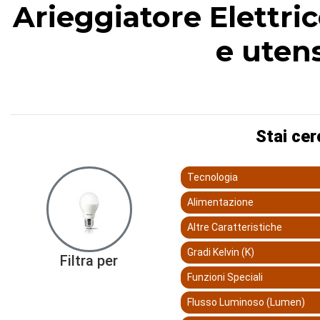
Arieggiatore Elettric
e utens
Stai cer
Tecnologia
Alimentazione
Altre Caratteristiche
Gradi Kelvin (K)
Filtra per
Funzioni Speciali
Flusso Luminoso (Lumen)