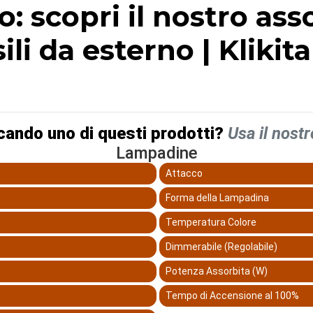
o: scopri il nostro as
ili da esterno | Klikit
cando uno di questi prodotti?
Usa il nostr
Lampadine
Attacco
Forma della Lampadina
Temperatura Colore
Dimmerabile (Regolabile)
Potenza Assorbita (W)
Tempo di Accensione al 100%