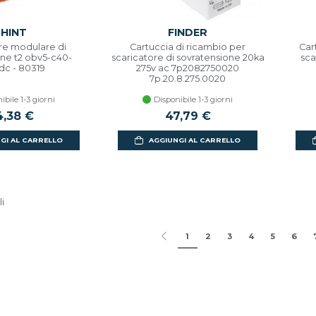
HINT
FINDER
re modulare di
Cartuccia di ricambio per
Cart
one t2 obv5-c40-
scaricatore di sovratensione 20ka
sca
c - 80319
275v ac 7p2082750020
7p.20.8.275.0020
ibile 1-3 giorni
Disponibile 1-3 giorni
,38 €
47,79 €
GI AL CARRELLO
AGGIUNGI AL CARRELLO
li
1
2
3
4
5
6