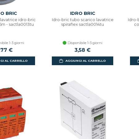
RO BRIC
IDRO BRIC
lavatrice idro-bric
Idro-bric tubo scarico lavatrice
Idro-
5m - sactla0013tu
spiraflex sactla0014tu
co
ibile 1-3 giorni
Disponibile 1-3 giorni
,77 €
3,58 €
GI AL CARRELLO
AGGIUNGI AL CARRELLO