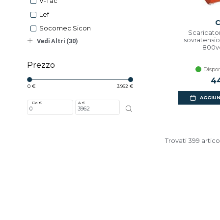
V-Tac
Lef
C
Socomec Sicon
Scaricato
sovratensi
Vedi Altri (30)
800vd
Prezzo
Dispon
44
0 €
3.962 €
AGGIUN
Da €
A €
Trovati 399 artico