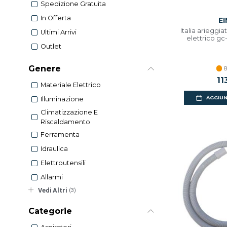
Spedizione Gratuita
In Offerta
E
Italia arieggia
Ultimi Arrivi
elettrico gc
Outlet
Genere
8
11
Materiale Elettrico
AGGIUN
Illuminazione
Climatizzazione E
Riscaldamento
Ferramenta
Idraulica
Elettroutensili
Allarmi
Vedi Altri
(3)
Categorie