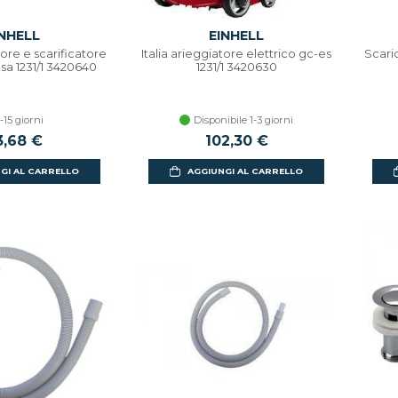
INHELL
EINHELL
tore e scarificatore
Italia arieggiatore elettrico gc-es
Scari
-sa 1231/1 3420640
1231/1 3420630
-15 giorni
Disponibile 1-3 giorni
3,68 €
102,30 €
GI AL CARRELLO
AGGIUNGI AL CARRELLO