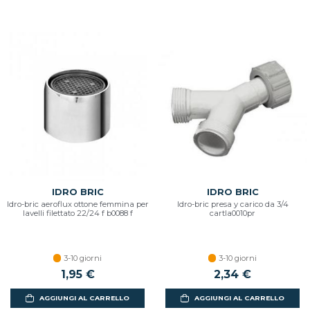
IDRO BRIC
IDRO BRIC
Idro-bric aeroflux ottone femmina per
Idro-bric presa y carico da 3/4
lavelli filettato 22/24 f b0088 f
cartla0010pr
3-10 giorni
3-10 giorni
1,95 €
2,34 €
AGGIUNGI AL CARRELLO
AGGIUNGI AL CARRELLO