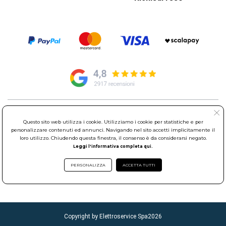
© Elettroservice Spa - Sede Legale: Via Leonardo da Vinci, 40 -
Questo sito web utilizza i cookie. Utilizziamo i cookie per statistiche e per
00015 Monterotondo Scalo (RM)
personalizzare contenuti ed annunci. Navigando nel sito accetti implicitamente il
Partita Iva: 01586761007 - Codice Fiscale: 06634500588 Capitale
loro utilizzo. Chiudendo questa finestra, il consenso è da considerarsi negato.
Sociale 1.600.000,00 Euro i.v. Iscritto al Registro delle Imprese di
Leggi l'informativa completa qui.
Roma REA: RM-535144
Sede Operativa: Via Leonardo da Vinci, 40 - 00015 Monterotondo
PERSONALIZZA
ACCETTA TUTTI
Scalo (RM) - Telefono:
06.90095358
Copyright by Elettroservice Spa
2026