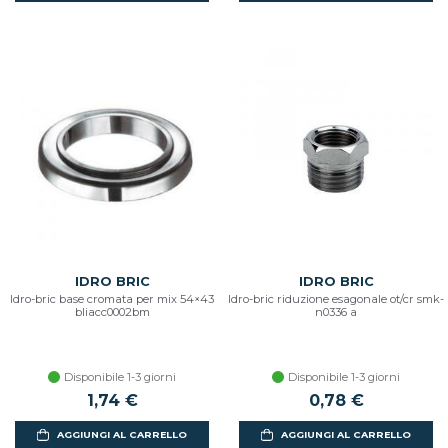
IDRO BRIC
IDRO BRIC
Idro-bric base cromata per mix 54×43
Idro-bric riduzione esagonale ot/cr smk-
bliacc0002bm
n0336 a
Disponibile 1-3 giorni
Disponibile 1-3 giorni
1,74 €
0,78 €
AGGIUNGI AL CARRELLO
AGGIUNGI AL CARRELLO