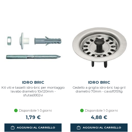
IDRO BRIC
IDRO BRIC
Kit viti e tasselli idro-bric per montaggio
Cestello a griglia idro-bric tap gril
lavabo diametro 10x120mm -
diametro 70mm - cavsif0151tg
sfutas0002vi
Disponibile 1-3 giorni
Disponibile 1-3 giorni
1,79 €
4,88 €
AGGIUNGI AL CARRELLO
AGGIUNGI AL CARRELLO