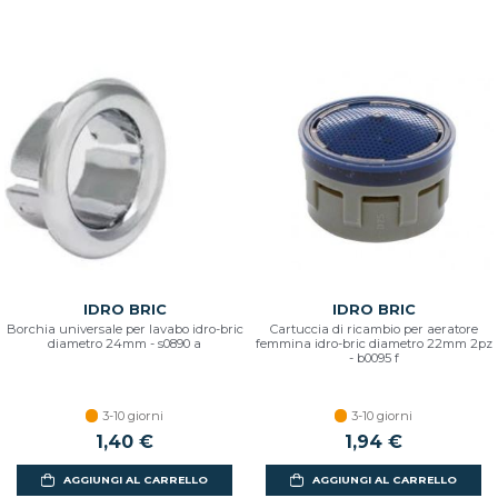
IDRO BRIC
IDRO BRIC
Borchia universale per lavabo idro-bric
Cartuccia di ricambio per aeratore
diametro 24mm - s0890 a
femmina idro-bric diametro 22mm 2pz
- b0095 f
3-10 giorni
3-10 giorni
1,40 €
1,94 €
AGGIUNGI AL CARRELLO
AGGIUNGI AL CARRELLO