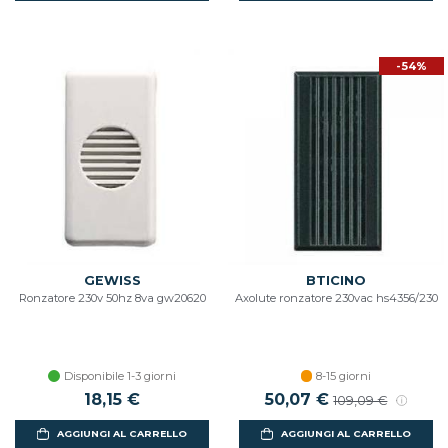
-54%
GEWISS
BTICINO
Ronzatore 230v 50hz 8va gw20620
Axolute ronzatore 230vac hs4356/230
Disponibile 1-3 giorni
8-15 giorni
18,15 €
Prezzo scontato
50,07 €
Prezzo di listino
109,09 €
AGGIUNGI AL CARRELLO
AGGIUNGI AL CARRELLO