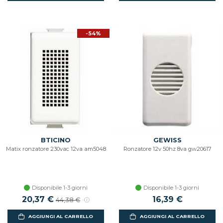
-54%
BTICINO
GEWISS
Matix ronzatore 230vac 12va am5048
Ronzatore 12v 50hz 8va gw20617
Disponibile 1-3 giorni
Disponibile 1-3 giorni
Prezzo scontato
20,37 €
Prezzo di listino
16,39 €
44,38 €
AGGIUNGI AL CARRELLO
AGGIUNGI AL CARRELLO