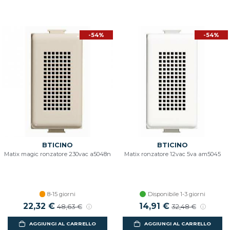
-54%
-54%
BTICINO
BTICINO
Matix magic ronzatore 230vac a5048n
Matix ronzatore 12vac 5va am5045
8-15 giorni
Disponibile 1-3 giorni
Prezzo scontato
22,32 €
Prezzo di listino
Prezzo scontato
14,91 €
Prezzo di listino
48,63 €
32,48 €
AGGIUNGI AL CARRELLO
AGGIUNGI AL CARRELLO