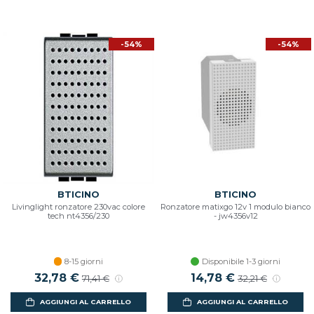
-54%
-54%
BTICINO
BTICINO
Livinglight ronzatore 230vac colore
Ronzatore matixgo 12v 1 modulo bianco
tech nt4356/230
- jw4356v12
8-15 giorni
Disponibile 1-3 giorni
Prezzo scontato
32,78 €
Prezzo di listino
Prezzo scontato
14,78 €
Prezzo di listin
71,41 €
32,21 €
AGGIUNGI AL CARRELLO
AGGIUNGI AL CARRELLO