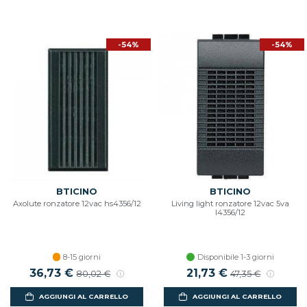
-54%
-54%
BTICINO
BTICINO
Axolute ronzatore 12vac hs4356/12
Living light ronzatore 12vac 5va
l4356/12
8-15 giorni
Disponibile 1-3 giorni
Prezzo scontato
36,73 €
Prezzo di listino
Prezzo scontato
21,73 €
Prezzo di listin
80,02 €
47,35 €
AGGIUNGI AL CARRELLO
AGGIUNGI AL CARRELLO