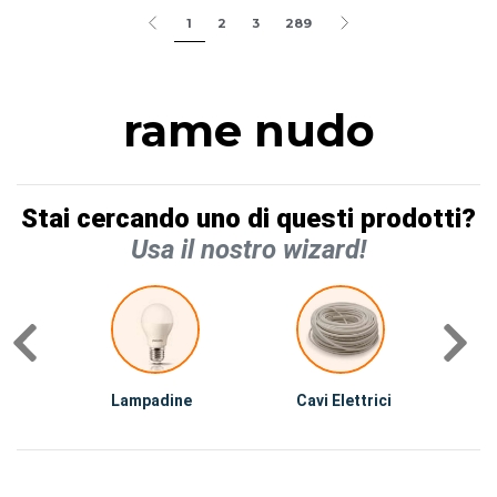
1
2
3
289
rame nudo
Stai cercando uno di questi prodotti?
Usa il nostro wizard!
Lampadine
Cavi Elettrici
A