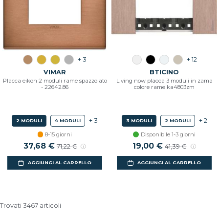
+ 3
+ 12
VIMAR
BTICINO
Placca eikon 2 moduli rame spazzolato
Living now placca 3 moduli in zama
- 22642.86
colore rame ka4803zm
+ 3
+ 2
2 MODULI
4 MODULI
3 MODULI
2 MODULI
8-15 giorni
Disponibile 1-3 giorni
Prezzo scontato
37,68 €
Prezzo di listino
Prezzo scontato
19,00 €
Prezzo di listin
71,22 €
41,39 €
AGGIUNGI AL CARRELLO
AGGIUNGI AL CARRELLO
Trovati 3467 articoli