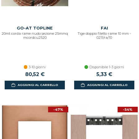
GO-AT TOPLINE
FAI
20mt corda rame nudo sezione 25mmq
Tige doppio filetto rame 10 mm -
mcordcu2520
0211/ra/10
3-10 giorni
Disponibile 1-3 giorni
80,52 €
5,33 €
AGGIUNGI AL CARRELLO
AGGIUNGI AL CARRELLO
-47%
-54%