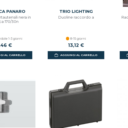
CA PANARO
TRIO LIGHTING
tautensili nera in
Duoline raccordo a
Rac
ica 170/30n
ibile 1-3 giorni
8-15 giorni
,46 €
13,12 €
GI AL CARRELLO
AGGIUNGI AL CARRELLO