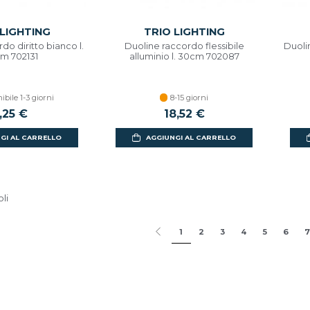
 LIGHTING
TRIO LIGHTING
do diritto bianco l.
Duoline raccordo flessibile
Duolin
cm 702131
alluminio l. 30cm 702087
ibile 1-3 giorni
8-15 giorni
,25 €
18,52 €
GI AL CARRELLO
AGGIUNGI AL CARRELLO
oli
1
2
3
4
5
6
7