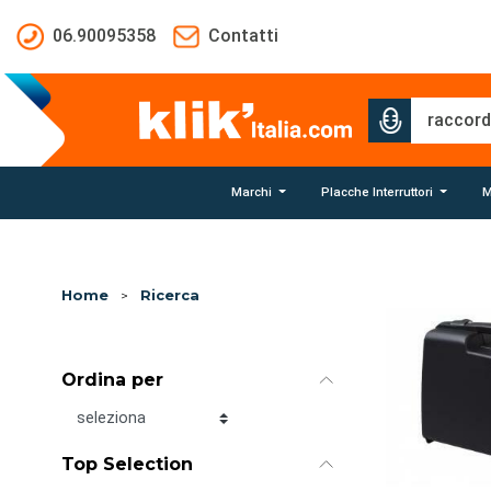
Salta al contenuto principale
06.90095358
Contatti
Marchi
Placche Interruttori
M
Home
>
Ricerca
Ordina per
Ordina per
Top Selection