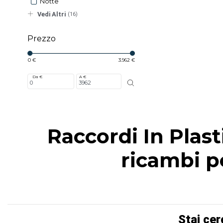
Notte
Vedi Altri
(16)
Prezzo
0 €
3.962 €
Da €
A €
Raccordi In Plast
ricambi pe
Stai cer