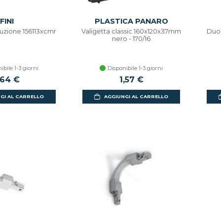
FINI
PLASTICA PANARO
uzione 156113xcmr
Valigetta classic 160x120x37mm
Duol
nero - 170/16
ibile 1-3 giorni
Disponibile 1-3 giorni
,64 €
1,57 €
GI AL CARRELLO
AGGIUNGI AL CARRELLO