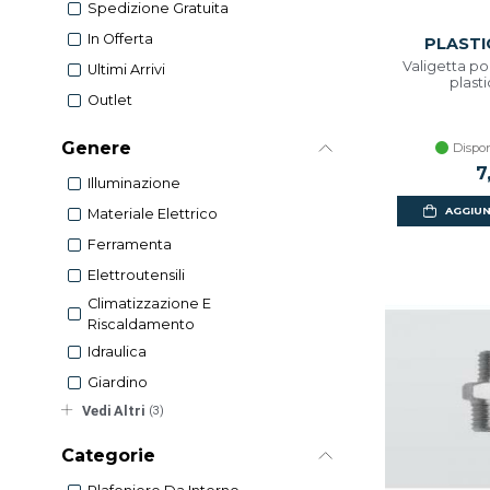
Spedizione Gratuita
In Offerta
PLASTI
Valigetta por
Ultimi Arrivi
plast
Outlet
Genere
Dispon
7
Illuminazione
AGGIUN
Materiale Elettrico
Ferramenta
Elettroutensili
Climatizzazione E
Riscaldamento
Idraulica
Giardino
Vedi Altri
(3)
Categorie