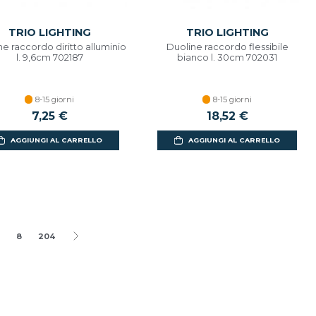
TRIO LIGHTING
TRIO LIGHTING
e raccordo diritto alluminio
Duoline raccordo flessibile
l. 9,6cm 702187
bianco l. 30cm 702031
8-15 giorni
8-15 giorni
7,25 €
18,52 €
AGGIUNGI AL CARRELLO
AGGIUNGI AL CARRELLO
8
204