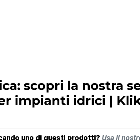
ica: scopri la nostra s
r impianti idrici | Kli
cando uno di questi prodotti?
Usa il nostr