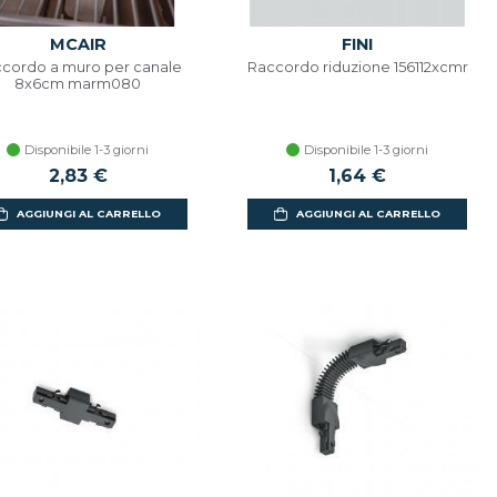
MCAIR
FINI
cordo a muro per canale
Raccordo riduzione 156112xcmr
8x6cm marm080
Disponibile 1-3 giorni
Disponibile 1-3 giorni
2,83 €
1,64 €
AGGIUNGI AL CARRELLO
AGGIUNGI AL CARRELLO