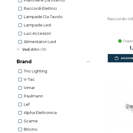
Plafoniere Da Interno
Raccordi Elettrici
Lampade Da Tavolo
Raccordo rid
Lampade Led
Luci Accessori
Dispon
Alimentatori Led
1
Vedi Altri
(24)
AGGIUN
Brand
Trio Lighting
V-Tac
Vimar
Paulmann
Lef
Alpha Elettronica
Scame
Bticino