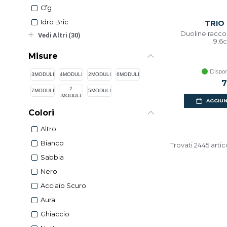
Cfg
Idro Bric
TRIO
Duoline raccor
Vedi Altri (30)
9,6
Misure
Dispon
3MODULI
4MODULI
2MODULI
6MODULI
7
2
7MODULI
5MODULI
MODULI
AGGIUN
Colori
Altro
Bianco
Trovati 2445 artic
Sabbia
Nero
Acciaio Scuro
Aura
Ghiaccio