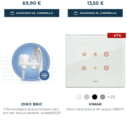
69,90 €
13,50 €
AGGIUNGI AL CARRELLO
AGGIUNGI AL CARRELLO
-47%
+ 23
IDRO BRIC
VIMAR
Filtro ecologico acqua compact idro-
Eikon tactil placca 3m acqua 21663.71
bric per acqua potabile- scadep0052fi