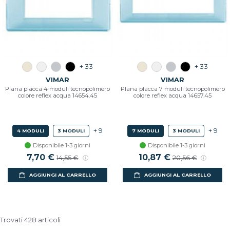
+ 33
+ 33
VIMAR
VIMAR
Plana placca 4 moduli tecnopolimero
Plana placca 7 moduli tecnopolimero
colore reflex acqua 14654.45
colore reflex acqua 14657.45
+ 9
+ 9
4 MODULI
3 MODULI
7 MODULI
3 MODULI
Disponibile 1-3 giorni
Disponibile 1-3 giorni
Prezzo scontato
7,70 €
Prezzo di listino
Prezzo scontato
10,87 €
Prezzo di listino
14,55 €
20,56 €
AGGIUNGI AL CARRELLO
AGGIUNGI AL CARRELLO
Trovati 428 articoli