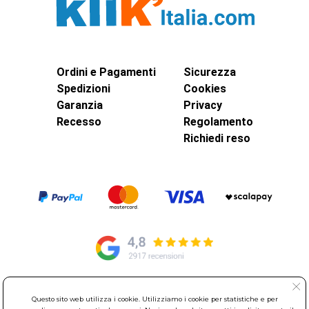
Ordini e Pagamenti
Sicurezza
Spedizioni
Cookies
Garanzia
Privacy
Recesso
Regolamento
Richiedi reso
© Elettroservice Spa - Sede Legale: Via Leonardo da Vinci, 40 -
Questo sito web utilizza i cookie. Utilizziamo i cookie per statistiche e per