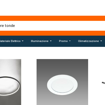
ateriale Elettrico
Illuminazione
Promo
Climatizzazione