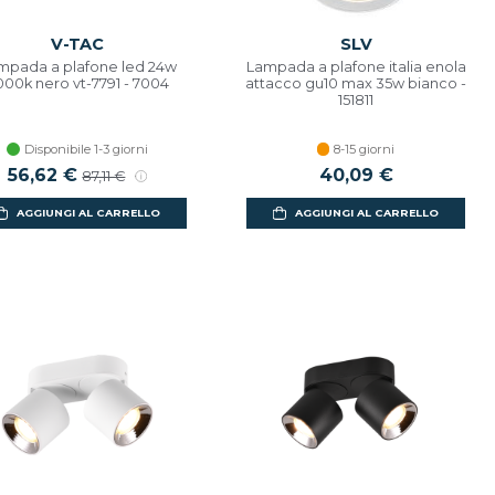
V-TAC
SLV
mpada a plafone led 24w
Lampada a plafone italia enola
000k nero vt-7791 - 7004
attacco gu10 max 35w bianco -
151811
Disponibile 1-3 giorni
8-15 giorni
Prezzo scontato
56,62 €
Prezzo di listino
40,09 €
87,11 €
AGGIUNGI AL CARRELLO
AGGIUNGI AL CARRELLO