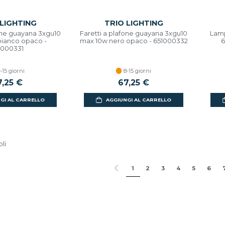
 LIGHTING
TRIO LIGHTING
fone guayana 3xgu10
Faretti a plafone guayana 3xgu10
Lamp
ianco opaco -
max 10w nero opaco - 651000332
6
1000331
-15 giorni
8-15 giorni
7,25 €
67,25 €
GI AL CARRELLO
AGGIUNGI AL CARRELLO
oli
1
2
3
4
5
6