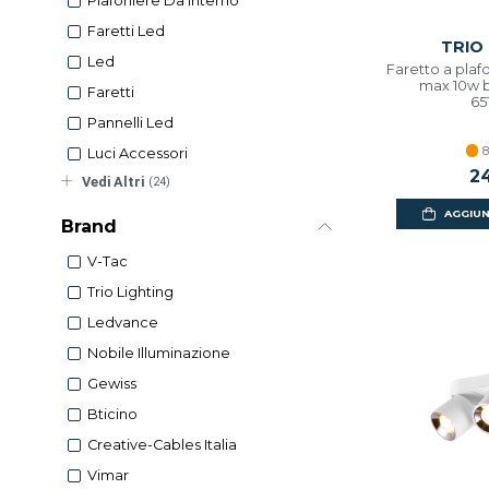
Plafoniere Da Interno
Faretti Led
TRIO
Led
Faretto a pla
max 10w b
Faretti
65
Pannelli Led
8
Luci Accessori
2
Vedi Altri
(24)
AGGIUN
Brand
V-Tac
Trio Lighting
Ledvance
Nobile Illuminazione
Gewiss
Bticino
Creative-Cables Italia
Vimar