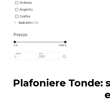
Ardesia
Argento
Grafite
Vedi Altri
(15)
Prezzo
0 €
3.353 €
Da €
A €
Plafoniere Tonde: s
e