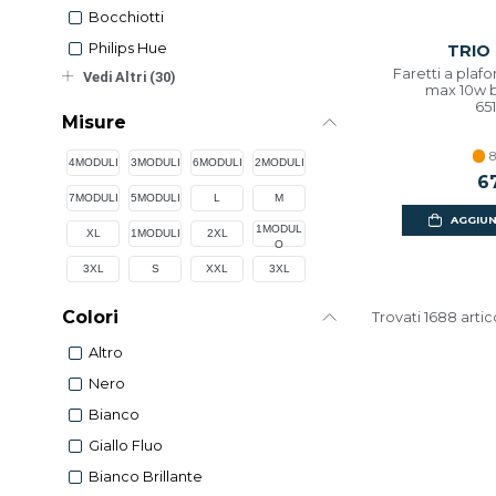
Bocchiotti
Philips Hue
TRIO
Faretti a pla
Vedi Altri (30)
max 10w b
65
Misure
8
4MODULI
3MODULI
6MODULI
2MODULI
6
7MODULI
5MODULI
L
M
AGGIUN
1MODUL
XL
1MODULI
2XL
O
3XL
S
XXL
3XL
Colori
Trovati 1688 artic
Altro
Nero
Bianco
Giallo Fluo
Bianco Brillante