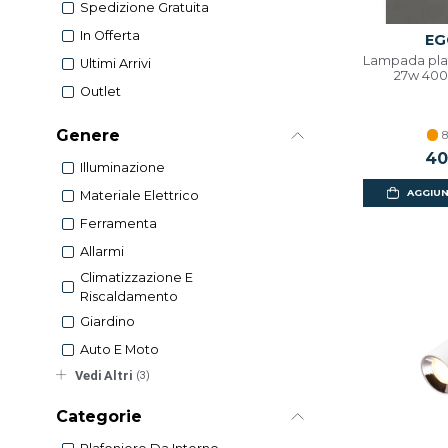
Spedizione Gratuita
In Offerta
EG
Lampada plaf
Ultimi Arrivi
27w 400
Outlet
Genere
8
40
Illuminazione
AGGIUN
Materiale Elettrico
Ferramenta
Allarmi
Climatizzazione E
Riscaldamento
Giardino
Auto E Moto
Vedi Altri
(3)
Categorie