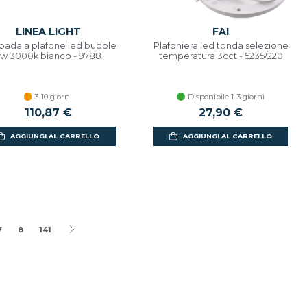
LINEA LIGHT
FAI
ada a plafone led bubble
Plafoniera led tonda selezione
w 3000k bianco - 9788
temperatura 3cct - 5235/220
3-10 giorni
Disponibile 1-3 giorni
110,87 €
27,90 €
AGGIUNGI AL CARRELLO
AGGIUNGI AL CARRELLO
7
8
141