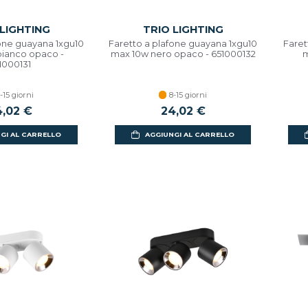
 LIGHTING
TRIO LIGHTING
fone guayana 1xgu10
Faretto a plafone guayana 1xgu10
Faret
ianco opaco -
max 10w nero opaco - 651000132
m
1000131
-15 giorni
8-15 giorni
4,02 €
24,02 €
GI AL CARRELLO
AGGIUNGI AL CARRELLO