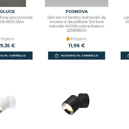
OLUCE
FOSNOVA
one lancia tonda
Slim lex 1.0 faretto led tondo da
La
0k 5603.25/w
incasso e da plafone 12w luce
3
naturale 4000k colore bianco
2215951200
-15 giorni
8-15 giorni
9,35 €
11,96 €
GI AL CARRELLO
AGGIUNGI AL CARRELLO