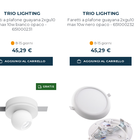
TRIO LIGHTING
TRIO LIGHTING
ti a plafone guayana 2xgu10
Faretti a plafone guayana 2xgu10
ax 10w bianco opaco -
max 10w nero opaco - 651000232
651000231
8-15 giorni
8-15 giorni
45,29 €
45,29 €
AGGIUNGI AL CARRELLO
AGGIUNGI AL CARRELLO
GRATIS