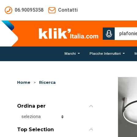
Salta al contenuto principale
06.90095358
Contatti
Marchi
Placche Interruttori
M
Home
>
Ricerca
Ordina per
Ordina per
Top Selection