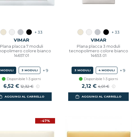
+ 33
+ 33
VIMAR
VIMAR
Plana placca 7 moduli
Plana placca 3 moduli
nopolimero colore bianco
tecnopolimero colore bianco
14657.01
14653.01
+ 9
+ 9
 MODULI
3 MODULI
3 MODULI
4 MODULI
Disponibile 1-3 giorni
Disponibile 1-3 giorni
Prezzo scontato
6,52 €
Prezzo di listino
Prezzo scontato
2,12 €
Prezzo di listino
12,32 €
4,01 €
AGGIUNGI AL CARRELLO
AGGIUNGI AL CARRELLO
-47%