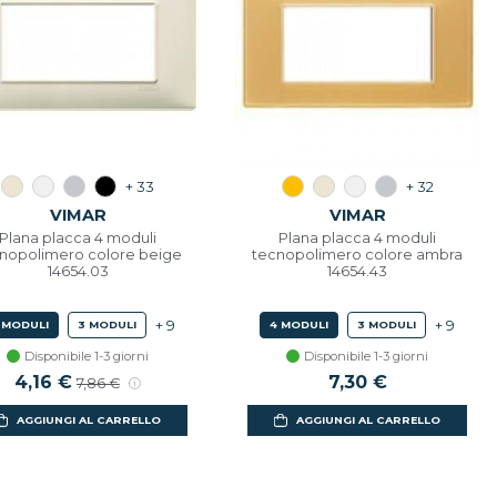
+ 33
+ 32
VIMAR
VIMAR
Plana placca 4 moduli
Plana placca 4 moduli
nopolimero colore beige
tecnopolimero colore ambra
14654.03
14654.43
+ 9
+ 9
 MODULI
3 MODULI
4 MODULI
3 MODULI
Disponibile 1-3 giorni
Disponibile 1-3 giorni
Prezzo scontato
4,16 €
Prezzo di listino
7,30 €
7,86 €
AGGIUNGI AL CARRELLO
AGGIUNGI AL CARRELLO