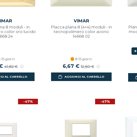
IMAR
VIMAR
na 8 moduli - in
Placca plana 8 (4+4) moduli - in
Plan
o color oro lucido
tecnopolimero color avorio
modu
4668.24
14668.02
8
-15 giorni
8-15 giorni
 scontato
 €
Prezzo di listino
Prezzo scontato
6,67 €
Prezzo di listino
41,82 €
12,60 €
GI AL CARRELLO
AGGIUNGI AL CARRELLO
-47%
-47%