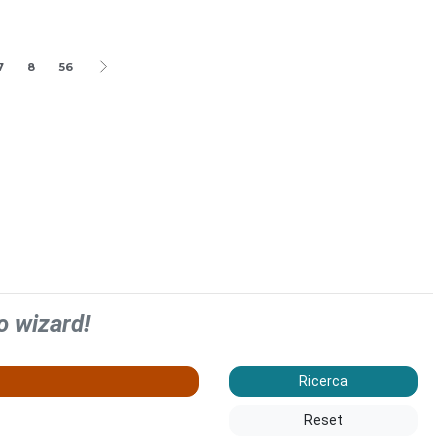
7
8
56
o wizard!
Ricerca
Reset