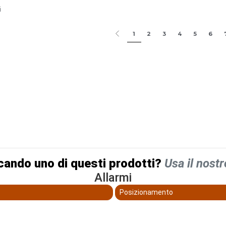
i
1
2
3
4
5
6
cando uno di questi prodotti?
Usa il nostr
Allarmi
Posizionamento