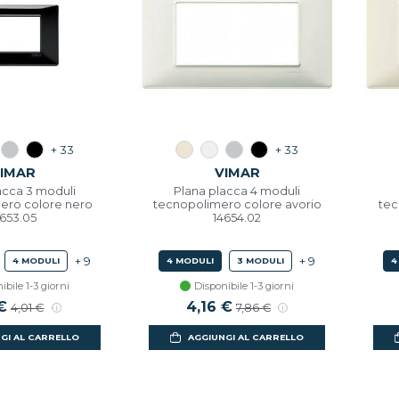
+ 33
+ 33
IMAR
VIMAR
acca 3 moduli
Plana placca 4 moduli
ero colore nero
tecnopolimero colore avorio
tec
4653.05
14654.02
+ 9
+ 9
4 MODULI
4 MODULI
3 MODULI
4
ibile 1-3 giorni
Disponibile 1-3 giorni
o scontato
 €
Prezzo di listino
Prezzo scontato
4,16 €
Prezzo di listino
4,01 €
7,86 €
GI AL CARRELLO
AGGIUNGI AL CARRELLO