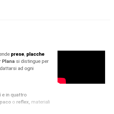
rende
prese
,
placche
 Plana
si distingue per
attarsi ad ogni
i
e in quattro
opaco
o
reflex,
materiali