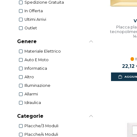
Spedizione Gratuita
In Offerta
Ultimi Arrivi
V
Placca pla
Outlet
tecnopolimer
1
Genere
Materiale Elettrico
8
Auto E Moto
Prezzo
22,12
Informatica
Altro
AGGIUN
Illuminazione
Allarmi
Idraulica
Categorie
Placche/3 Moduli
Placche/4 Moduli