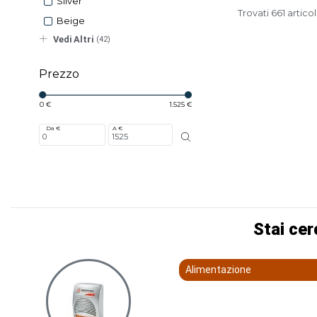
Silver
Trovati 661 articol
Beige
Vedi Altri
(42)
Prezzo
0 €
1.525 €
Da €
A €
Stai cer
Alimentazione