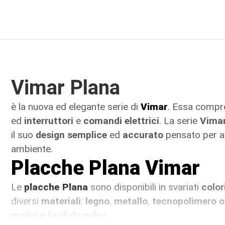
Vimar Plana
è la nuova ed elegante serie di
Vimar
. Essa comp
ed
interruttori
e
comandi elettrici
. La serie
Vimar
il suo
design semplice
ed
accurato
pensato per ad
ambiente.
Placche Plana Vimar
Le
placche Plana
sono disponibili in svariati
color
diversi
materiali
:
legno
,
metallo
,
tecnopolimero 
pratici e facili da pulire.