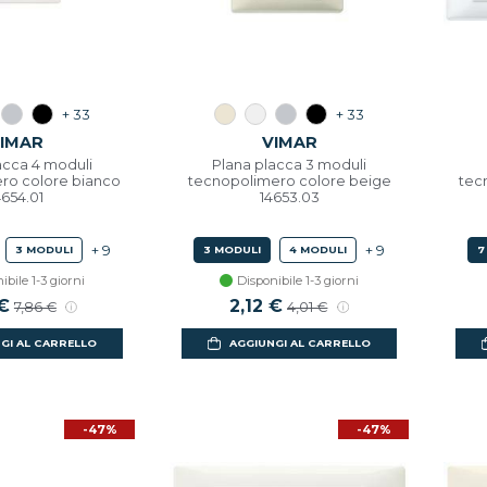
+ 33
+ 33
IMAR
VIMAR
acca 4 moduli
Plana placca 3 moduli
ro colore bianco
tecnopolimero colore beige
tec
4654.01
14653.03
+ 9
+ 9
3 MODULI
3 MODULI
4 MODULI
7
ibile 1-3 giorni
Disponibile 1-3 giorni
o scontato
 €
Prezzo di listino
Prezzo scontato
2,12 €
Prezzo di listino
7,86 €
4,01 €
GI AL CARRELLO
AGGIUNGI AL CARRELLO
-47%
-47%