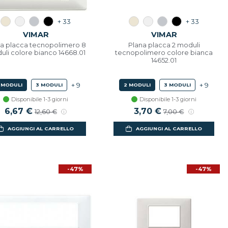
+ 33
+ 33
VIMAR
VIMAR
a placca tecnopolimero 8
Plana placca 2 moduli
li colore bianco 14668.01
tecnopolimero colore bianca
14652.01
+ 9
+ 9
 MODULI
3 MODULI
2 MODULI
3 MODULI
Disponibile 1-3 giorni
Disponibile 1-3 giorni
Prezzo scontato
6,67 €
Prezzo di listino
Prezzo scontato
3,70 €
Prezzo di listino
12,60 €
7,00 €
AGGIUNGI AL CARRELLO
AGGIUNGI AL CARRELLO
-47%
-47%