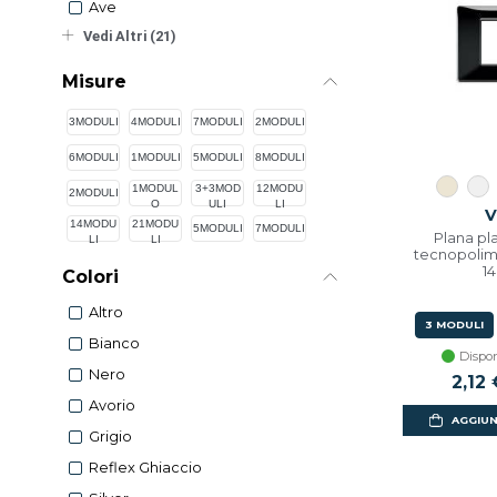
Ave
Vedi Altri (21)
Misure
3MODULI
4MODULI
7MODULI
2MODULI
6MODULI
1MODULI
5MODULI
8MODULI
1MODUL
3+3MOD
12MODU
2MODULI
O
ULI
LI
V
14MODU
21MODU
5MODULI
7MODULI
Plana pl
LI
LI
tecnopolim
1
Colori
Altro
3 MODULI
Bianco
Dispon
Nero
Prezz
2,12
Avorio
AGGIUN
Grigio
Reflex Ghiaccio