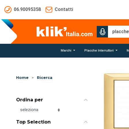
Salta al contenuto principale
06.90095358
Contatti
Marchi
Placche Interruttori
M
Home
>
Ricerca
Ordina per
Ordina per
Top Selection