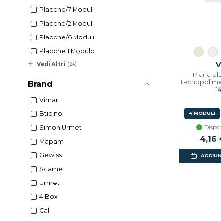
Placche/7 Moduli
Placche/2 Moduli
Placche/6 Moduli
Placche 1 Modulo
Vedi Altri
V
(24)
Plana pl
tecnopolime
Brand
1
Vimar
Bticino
4 MODULI
Dispon
Simon Urmet
Prezz
4,16
Mapam
Gewiss
AGGIUN
Scame
Urmet
4 Box
Cal