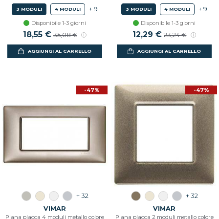
+ 9
+ 9
3 MODULI
4 MODULI
3 MODULI
4 MODULI
Disponibile 1-3 giorni
Disponibile 1-3 giorni
18,55 €
12,29 €
35,08 €
23,24 €
AGGIUNGI AL CARRELLO
AGGIUNGI AL CARRELLO
-47%
-47%
+ 32
+ 32
VIMAR
VIMAR
Plana placca 4 moduli metallo colore
Plana placca 2 moduli metallo colore