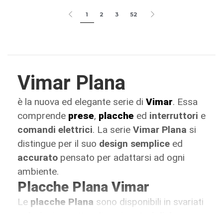
1
2
3
52
Vimar Plana
è la nuova ed elegante serie di
Vimar
. Essa
comprende
prese
,
placche
ed
interruttori
e
comandi elettrici
. La serie
Vimar Plana
si
distingue per il suo
design semplice
ed
accurato
pensato per adattarsi ad ogni
ambiente.
Placche Plana Vimar
Le
placche Plana
sono disponibili in svariati
colori
e in quattro diversi
materiali
:
legno
,