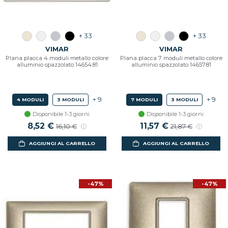
+ 33
+ 33
VIMAR
VIMAR
Plana placca 4 moduli metallo colore
Plana placca 7 moduli metallo colore
alluminio spazzolato 14654.81
alluminio spazzolato 14657.81
+ 9
+ 9
4 MODULI
3 MODULI
7 MODULI
3 MODULI
Disponibile 1-3 giorni
Disponibile 1-3 giorni
8,52 €
11,57 €
16,10 €
21,87 €
AGGIUNGI AL CARRELLO
AGGIUNGI AL CARRELLO
-47%
-47%