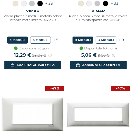
+ 33
+ 33
VIMAR
VIMAR
Plana placca 3 moduli metallo colore
Plana placca 3 moduli metallo colore
bronzo metallizzato 14653.70
alluminio spazzolato 14653.81
+ 9
+ 9
3 MODULI
4 MODULI
3 MODULI
4 MODULI
Disponibile 1-3 giorni
Disponibile 1-3 giorni
12,29 €
5,06 €
23,24 €
9,56 €
AGGIUNGI AL CARRELLO
AGGIUNGI AL CARRELLO
-47%
-47%