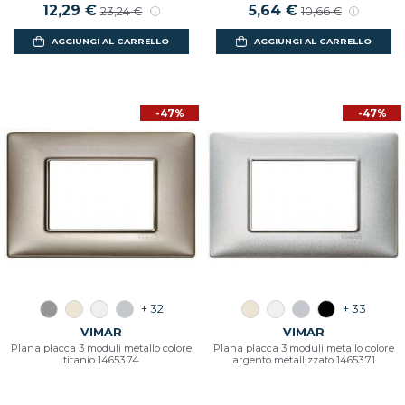
12,29 €
5,64 €
23,24 €
10,66 €
AGGIUNGI AL CARRELLO
AGGIUNGI AL CARRELLO
-47%
-47%
+ 32
+ 33
VIMAR
VIMAR
Plana placca 3 moduli metallo colore
Plana placca 3 moduli metallo colore
titanio 14653.74
argento metallizzato 14653.71