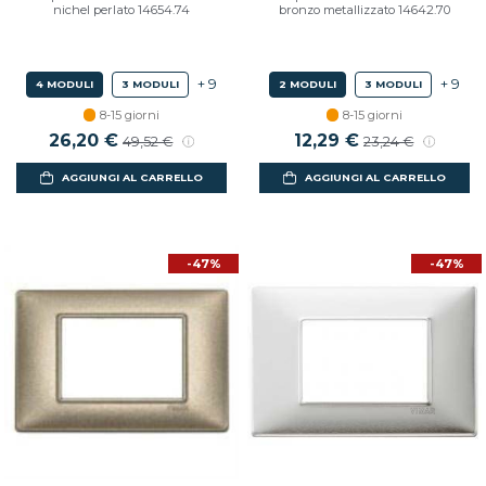
nichel perlato 14654.74
bronzo metallizzato 14642.70
+ 9
+ 9
4 MODULI
3 MODULI
2 MODULI
3 MODULI
8-15 giorni
8-15 giorni
26,20 €
12,29 €
49,52 €
23,24 €
AGGIUNGI AL CARRELLO
AGGIUNGI AL CARRELLO
-47%
-47%