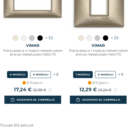
+ 33
+ 33
VIMAR
VIMAR
Plana placca 4 moduli metallo colore
Plana placca 1 modulo metallo colore
bronzo metallizzato 14654.70
bronzo metallizzato 14641.70
+ 9
+ 9
4 MODULI
3 MODULI
1 MODULI
3 MODULI
8-15 giorni
8-15 giorni
17,24 €
12,29 €
32,59 €
23,24 €
AGGIUNGI AL CARRELLO
AGGIUNGI AL CARRELLO
Trovati 613 articoli