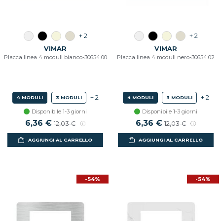
+ 2
+ 2
VIMAR
VIMAR
Placca linea 4 moduli bianco-30654.00
Placca linea 4 moduli nero-30654.02
+ 2
+ 2
4 MODULI
3 MODULI
4 MODULI
3 MODULI
Disponibile 1-3 giorni
Disponibile 1-3 giorni
Prezzo scontato
6,36 €
Prezzo di listino
Prezzo scontato
6,36 €
Prezzo di listino
12,03 €
12,03 €
AGGIUNGI AL CARRELLO
AGGIUNGI AL CARRELLO
-54%
-54%