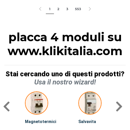
1
2
3
553
placca 4 moduli su
www.klikitalia.com
Stai cercando uno di questi prodotti?
Usa il nostro wizard!
Magnetotermici
Salvavita
D