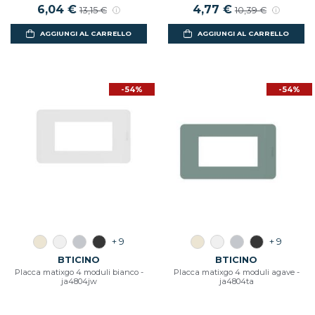
Prezzo scontato
6,04 €
Prezzo di listino
Prezzo scontato
4,77 €
Prezzo di listino
13,15 €
10,39 €
AGGIUNGI AL CARRELLO
AGGIUNGI AL CARRELLO
-54%
-54%
+ 9
+ 9
BTICINO
BTICINO
Placca matixgo 4 moduli bianco -
Placca matixgo 4 moduli agave -
ja4804jw
ja4804ta