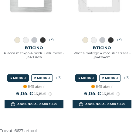
+ 9
+ 9
BTICINO
BTICINO
Placca matixgo 4 moduli alluminio -
Placca matixgo 4 moduli carrara -
ja4804ea
ja4804em
+ 3
+ 3
4 MODULI
2 MODULI
4 MODULI
2 MODULI
8-15 giorni
8-15 giorni
Prezzo scontato
6,04 €
Prezzo di listino
Prezzo scontato
6,04 €
Prezzo di listin
13,15 €
13,15 €
AGGIUNGI AL CARRELLO
AGGIUNGI AL CARRELLO
Trovati 6627 articoli