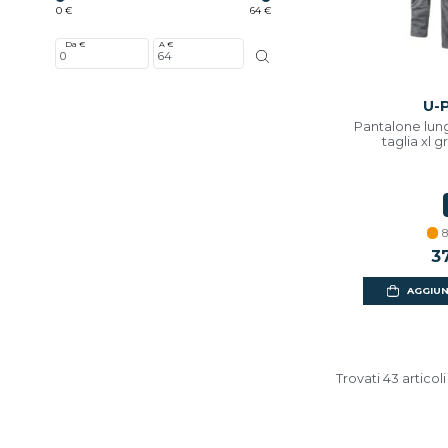
0 €
64 €
Da €
A €
U-
Pantalone lun
taglia xl g
8
3
AGGIUN
Trovati 43 articoli