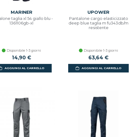
MARINER
UPOWER
lone taglia xl 54 giallo blu -
Pantalone cargo elasticizzato
1361106gb-xl
deep blue taglia m fu343db/m
resistente
Disponibile 1-3 giorni
Disponibile 1-3 giorni
14,90 €
63,64 €
AGGIUNGI AL CARRELLO
AGGIUNGI AL CARRELLO