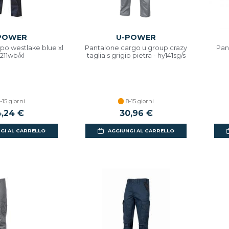
POWER
U-POWER
po westlake blue xl
Pantalone cargo u group crazy
Pan
t211wb/xl
taglia s grigio pietra - hy141sg/s
-15 giorni
8-15 giorni
,24 €
30,96 €
GI AL CARRELLO
AGGIUNGI AL CARRELLO