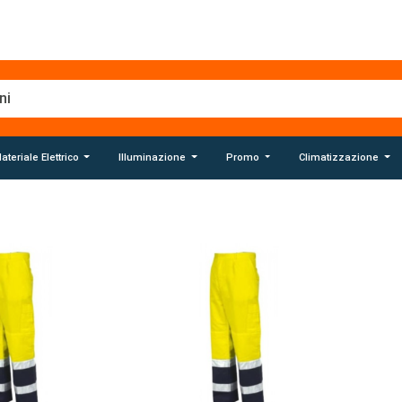
ateriale Elettrico
Illuminazione
Promo
Climatizzazione