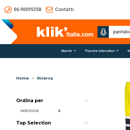
Salta al contenuto principale
06.90095358
Contatti
Marchi
Placche Interruttori
M
Home
>
Ricerca
Ordina per
Ordina per
Top Selection