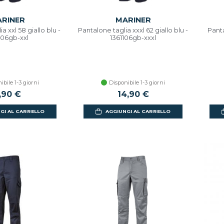
RINER
MARINER
a xxl 58 giallo blu -
Pantalone taglia xxxl 62 giallo blu -
Panta
106gb-xxl
1361106gb-xxxl
ibile 1-3 giorni
Disponibile 1-3 giorni
,90 €
14,90 €
GI AL CARRELLO
AGGIUNGI AL CARRELLO