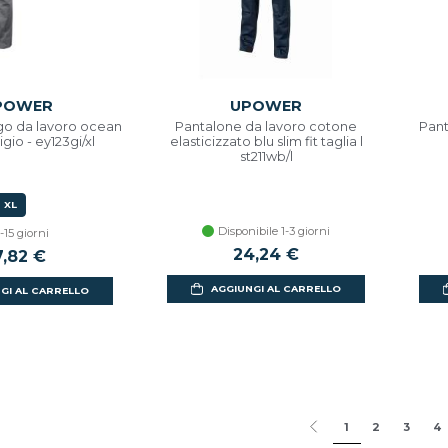
POWER
UPOWER
go da lavoro ocean
Pantalone da lavoro cotone
Pant
rigio - ey123gi/xl
elasticizzato blu slim fit taglia l
st211wb/l
XL
Disponibile 1-3 giorni
-15 giorni
24,24 €
7,82 €
AGGIUNGI AL CARRELLO
GI AL CARRELLO
1
2
3
4