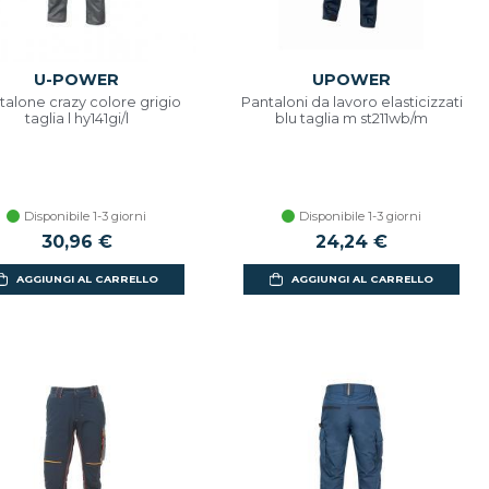
U-POWER
UPOWER
talone crazy colore grigio
Pantaloni da lavoro elasticizzati
taglia l hy141gi/l
blu taglia m st211wb/m
Disponibile 1-3 giorni
Disponibile 1-3 giorni
30,96 €
24,24 €
AGGIUNGI AL CARRELLO
AGGIUNGI AL CARRELLO