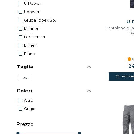
U-Power
Upower
Grupa Topex Sp.
U-
Pantalone gua
Mariner
- s
Led Lenser
Einhell
Plano
8
24
Taglia
AGGIUN
XL
Colori
Altro
Grigio
Prezzo