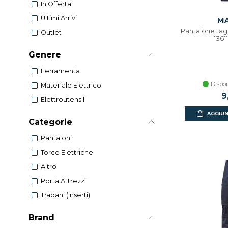
In Offerta
Ultimi Arrivi
MA
Pantalone tagli
Outlet
1361
Genere
Ferramenta
Dispon
Materiale Elettrico
9
Elettroutensili
AGGIUN
Categorie
Pantaloni
Torce Elettriche
Altro
Porta Attrezzi
Trapani (inserti)
Brand