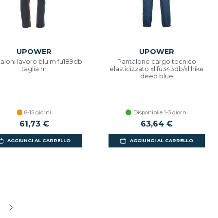
UPOWER
UPOWER
aloni lavoro blu m fu189db
Pantalone cargo tecnico
taglia m
elasticizzato xl fu343db/xl hike
deep blue
8-15 giorni
Disponibile 1-3 giorni
61,73 €
63,64 €
AGGIUNGI AL CARRELLO
AGGIUNGI AL CARRELLO