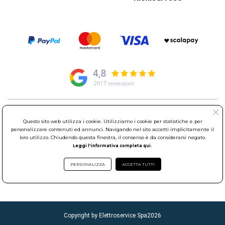
© Elettroservice Spa - Sede Legale: Via Leonardo da Vinci, 40 -
Questo sito web utilizza i cookie. Utilizziamo i cookie per statistiche e per
00015 Monterotondo Scalo (RM)
personalizzare contenuti ed annunci. Navigando nel sito accetti implicitamente il
Partita Iva: 01586761007 - Codice Fiscale: 06634500588 Capitale
loro utilizzo. Chiudendo questa finestra, il consenso è da considerarsi negato.
Sociale 1.600.000,00 Euro i.v. Iscritto al Registro delle Imprese di
Leggi l'informativa completa qui.
Roma REA: RM-535144
Sede Operativa: Via Leonardo da Vinci, 40 - 00015 Monterotondo
PERSONALIZZA
ACCETTA TUTTI
Scalo (RM) - Telefono:
06.90095358
Copyright by Elettroservice Spa
2026