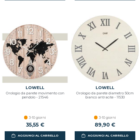
LOWELL
LOWELL
Orologio da parete movimento con
Orologio da parete diametro 50cm
pendolo - 21546
bianco antracite - 11530
3-10 giorni
3-10 giorni
35,55 €
89,90 €
AGGIUNGI AL CARRELLO
AGGIUNGI AL CARRELLO