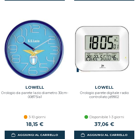
LOWELL
LOWELL
Orologio da parete lazio diametro 30cm-
Orologio parete digitale radio
00875la1
controllato jd9902
3-10 giorni
Disponibile 1-3 giorni
18,15 €
37,06 €
AGGIUNGI AL CARRELLO
AGGIUNGI AL CARRELLO