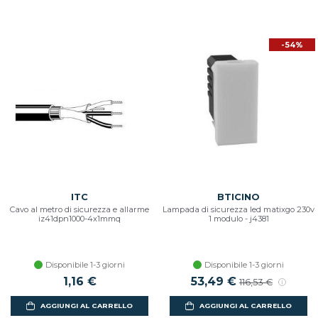
-54%
ITC
BTICINO
Cavo al metro di sicurezza e allarme
Lampada di sicurezza led matixgo 230v
iz41dpn1000-4x1mmq
1 modulo - j4381
Disponibile 1-3 giorni
Disponibile 1-3 giorni
1,16 €
Prezzo scontato
53,49 €
Prezzo di listin
116,53 €
AGGIUNGI AL CARRELLO
AGGIUNGI AL CARRELLO