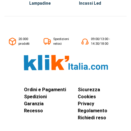
Lampadine
Incassi Led
I
20.000
Spedizioni
09:00/13:00 -
prodotti
veloci
14:30/18:00
Ordini e Pagamenti
Sicurezza
Spedizioni
Cookies
Garanzia
Privacy
Recesso
Regolamento
Richiedi reso