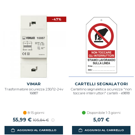
-47%
VIMAR
CARTELLI SEGNALATORI
Trasformatore sicurezza 230/12-24v
Cartellino segnaletica sicurezza "non
16887
toccare interruttori" cartelli - e9818
8-15 giorni
Disponibile 1-3 giorni
Prezzo scontato
55,99 €
Prezzo di listino
5,07 €
105,84 €
AGGIUNGI AL CARRELLO
AGGIUNGI AL CARRELLO