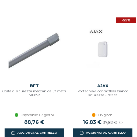
-55%
BFT
AJAX
Costa di sicurezza meccanica 1,7 metri
Portachiavi contactless bianco
p111052
sicurezza - 38232
Disponibile 1-3 giorni
8-15 giorni
88,76 €
Prezzo scontato
16,83 €
Prezzo di listino
37,82 €
AGGIUNGI AL CARRELLO
AGGIUNGI AL CARRELLO