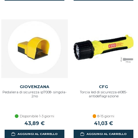
GIOVENZANA
CFG
Pedaliera di sicurezza ip7008- singola-
Torcia led di sicurezza el085-
2no
antideflagrazione
Disponibile 1-3 giorni
8-15 giorni
43,89 €
41,03 €
AGGIUNGI AL CARRELLO
AGGIUNGI AL CARRELLO