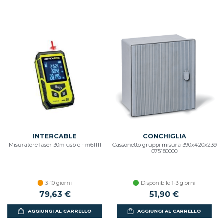
INTERCABLE
CONCHIGLIA
Misuratore laser 30m usb c - m61111
Cassonetto gruppi misura 390x420x239
075180000
3-10 giorni
Disponibile 1-3 giorni
79,63 €
51,90 €
AGGIUNGI AL CARRELLO
AGGIUNGI AL CARRELLO