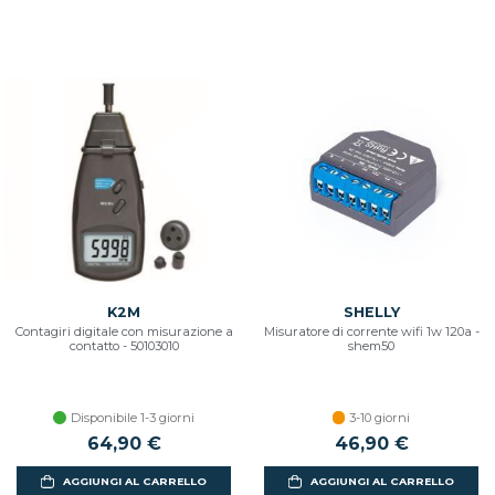
K2M
SHELLY
Contagiri digitale con misurazione a
Misuratore di corrente wifi 1w 120a -
contatto - 50103010
shem50
Disponibile 1-3 giorni
3-10 giorni
64,90 €
46,90 €
AGGIUNGI AL CARRELLO
AGGIUNGI AL CARRELLO