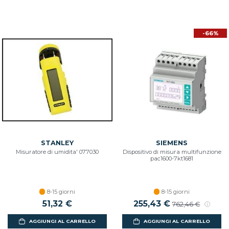
-66%
STANLEY
SIEMENS
Misuratore di umidita' 077030
Dispositivo di misura multifunzione
pac1600-7kt1681
8-15 giorni
8-15 giorni
51,32 €
Prezzo scontato
255,43 €
Prezzo di listin
762,46 €
AGGIUNGI AL CARRELLO
AGGIUNGI AL CARRELLO