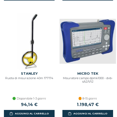
STANLEY
MICRO TEK
Ruota di misurazione 40m 177174
Misuratore campo dpmk1000 - dvb-
s/s2/t/t2
Disponibile 1-3 giorni
8-15 giorni
94,14 €
1.198,47 €
AGGIUNGI AL CARRELLO
AGGIUNGI AL CARRELLO