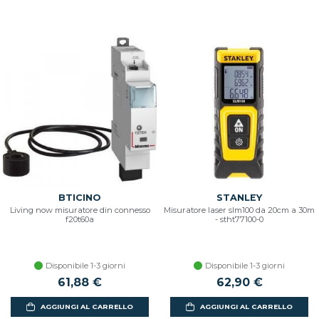
BTICINO
STANLEY
Living now misuratore din connesso
Misuratore laser slm100 da 20cm a 30m
f20t60a
- stht77100-0
Disponibile 1-3 giorni
Disponibile 1-3 giorni
61,88 €
62,90 €
AGGIUNGI AL CARRELLO
AGGIUNGI AL CARRELLO