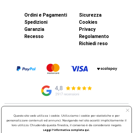
Ordini e Pagamenti
Sicurezza
Spedizioni
Cookies
Garanzia
Privacy
Recesso
Regolamento
Richiedi reso
© Elettroservice Spa - Sede Legale: Via Leonardo da Vinci, 40 -
Questo sito web utilizza i cookie. Utilizziamo i cookie per statistiche e per
00015 Monterotondo Scalo (RM)
personalizzare contenuti ed annunci. Navigando nel sito accetti implicitamente il
Partita Iva: 01586761007 - Codice Fiscale: 06634500588 Capitale
loro utilizzo. Chiudendo questa finestra, il consenso è da considerarsi negato.
Sociale 1.600.000,00 Euro i.v. Iscritto al Registro delle Imprese di
Leggi l'informativa completa qui.