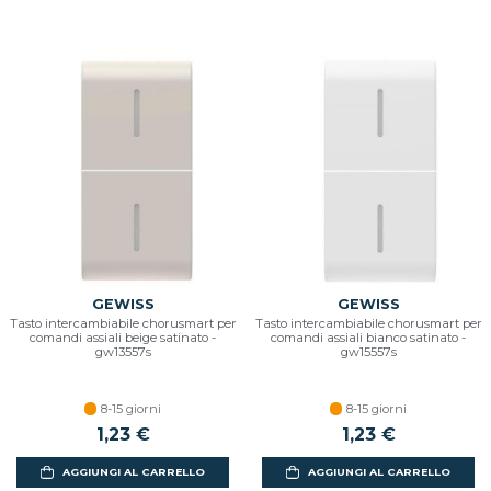
GEWISS
GEWISS
Tasto intercambiabile chorusmart per
Tasto intercambiabile chorusmart per
comandi assiali beige satinato -
comandi assiali bianco satinato -
gw13557s
gw15557s
8-15 giorni
8-15 giorni
1,23 €
1,23 €
AGGIUNGI AL CARRELLO
AGGIUNGI AL CARRELLO