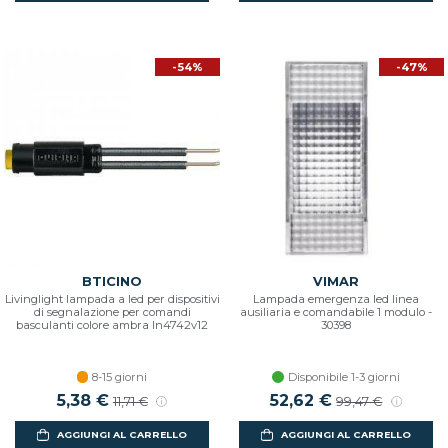
-54%
-47%
BTICINO
VIMAR
Livinglight lampada a led per dispositivi
Lampada emergenza led linea
di segnalazione per comandi
ausiliaria e comandabile 1 modulo -
basculanti colore ambra ln4742v12
30398
8-15 giorni
Disponibile 1-3 giorni
Prezzo scontato
5,38 €
Prezzo di listino
Prezzo scontato
52,62 €
Prezzo di listin
11,71 €
99,47 €
AGGIUNGI AL CARRELLO
AGGIUNGI AL CARRELLO