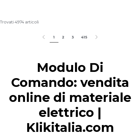
Trovati 4974 articoli
1
2
3
415
Modulo Di
Comando: vendita
online di materiale
elettrico |
Klikitalia.com