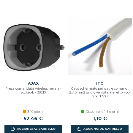
AJAX
ITC
Presa comandata wireless nera aj-
Cavo schermato per dati e comandi
socket-b - 38210
2x1.5mm2 grigio vendita al metro - cc-
2pgrb500
3-10 giorni
Disponibile 1-3 giorni
52,46 €
1,10 €
AGGIUNGI AL CARRELLO
AGGIUNGI AL CARRELLO