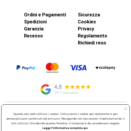
Ordini e Pagamenti
Sicurezza
Spedizioni
Cookies
Garanzia
Privacy
Recesso
Regolamento
Richiedi reso
© Elettroservice Spa - Sede Legale: Via Leonardo da Vinci, 40 -
Questo sito web utilizza i cookie. Utilizziamo i cookie per statistiche e per
00015 Monterotondo Scalo (RM)
personalizzare contenuti ed annunci. Navigando nel sito accetti implicitamente il
Partita Iva: 01586761007 - Codice Fiscale: 06634500588 Capitale
loro utilizzo. Chiudendo questa finestra, il consenso è da considerarsi negato.
Sociale 1.600.000,00 Euro i.v. Iscritto al Registro delle Imprese di
Leggi l'informativa completa qui.