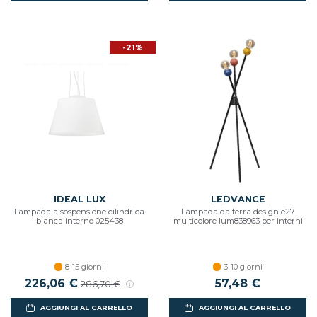
-21%
IDEAL LUX
LEDVANCE
Lampada a sospensione cilindrica
Lampada da terra design e27
bianca interno 025438
multicolore lum838963 per interni
8-15 giorni
3-10 giorni
226,06 €
57,48 €
286,70 €
AGGIUNGI AL CARRELLO
AGGIUNGI AL CARRELLO