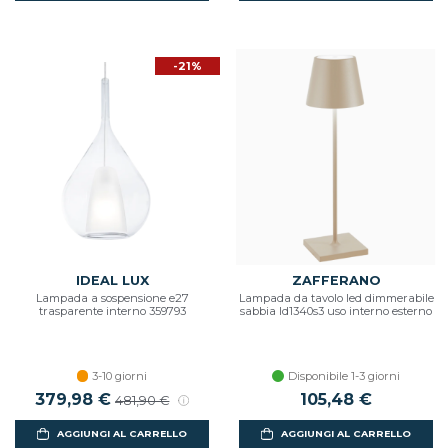
-21%
IDEAL LUX
ZAFFERANO
Lampada a sospensione e27
Lampada da tavolo led dimmerabile
trasparente interno 359793
sabbia ld1340s3 uso interno esterno
3-10 giorni
Disponibile 1-3 giorni
379,98 €
105,48 €
481,90 €
AGGIUNGI AL CARRELLO
AGGIUNGI AL CARRELLO