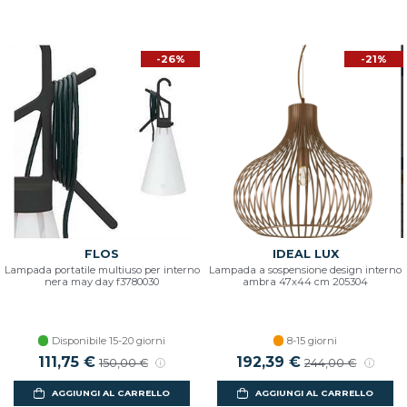
-26%
-21%
FLOS
IDEAL LUX
Lampada portatile multiuso per interno
Lampada a sospensione design interno
nera may day f3780030
ambra 47x44 cm 205304
Disponibile 15-20 giorni
8-15 giorni
111,75 €
192,39 €
150,00 €
244,00 €
AGGIUNGI AL CARRELLO
AGGIUNGI AL CARRELLO