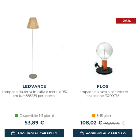
-26%
LEDVANCE
FLOS
Lampada da terra in rafia e metallo 160
Lampada da tavolo per interni
cm lum838239 per interni
arancione f3299075
Disponibile 1-3 giorni
8-15 giorni
53,89 €
108,02 €
145,00 €
AGGIUNGI AL CARRELLO
AGGIUNGI AL CARRELLO