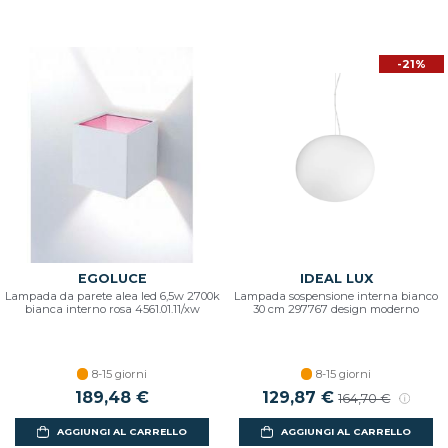
-21%
EGOLUCE
IDEAL LUX
Lampada da parete alea led 6,5w 2700k
Lampada sospensione interna bianco
bianca interno rosa 4561.01.11/xw
30 cm 297767 design moderno
8-15 giorni
8-15 giorni
189,48 €
129,87 €
164,70 €
AGGIUNGI AL CARRELLO
AGGIUNGI AL CARRELLO