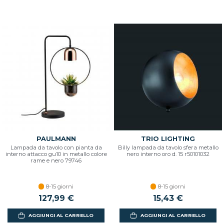
PAULMANN
TRIO LIGHTING
Lampada da tavolo con pianta da
Billy lampada da tavolo sfera metallo
interno attacco gu10 in metallo colore
nero interno oro d. 15 r50101032
rame e nero 79746
8-15 giorni
8-15 giorni
127,99 €
15,43 €
AGGIUNGI AL CARRELLO
AGGIUNGI AL CARRELLO