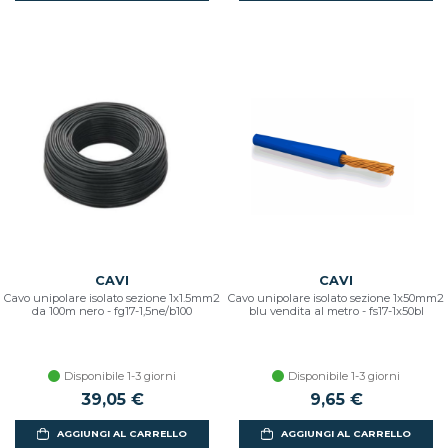
CAVI
CAVI
Cavo unipolare isolato sezione 1x1.5mm2
Cavo unipolare isolato sezione 1x50mm2
da 100m nero - fg17-1,5ne/b100
blu vendita al metro - fs17-1x50bl
Disponibile 1-3 giorni
Disponibile 1-3 giorni
39,05 €
9,65 €
AGGIUNGI AL CARRELLO
AGGIUNGI AL CARRELLO