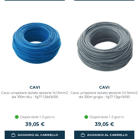
CAVI
CAVI
Cavo unipolare isolato sezione 1x1.5mm2
Cavo unipolare isolato sezione 1x1.5mm2
da 100m blu - fg17-1,5bl/b100
da 100m grigio - fg17-1,5gr/b100
Disponibile 1-3 giorni
Disponibile 1-3 giorni
39,05 €
39,05 €
AGGIUNGI AL CARRELLO
AGGIUNGI AL CARRELLO