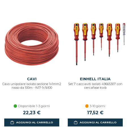
CAVI
EINHELL ITALIA
Cavo unipolare isolato sezione 1x1mm2
Set 7 cacciaviti isolati 49665307 con
rosso da 100m - fs17-1r/b100
cercafase kwb
Disponibile 1-3 giorni
3-10 giorni
22,23 €
17,52 €
AGGIUNGI AL CARRELLO
AGGIUNGI AL CARRELLO