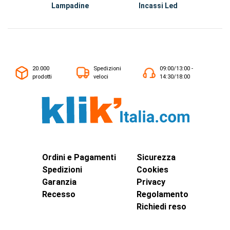
Lampadine
Incassi Led
C
20.000
Spedizioni
09:00/13:00 -
prodotti
veloci
14:30/18:00
Ordini e Pagamenti
Sicurezza
Spedizioni
Cookies
Garanzia
Privacy
Recesso
Regolamento
Richiedi reso