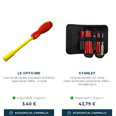
LE OFFICINE
STANLEY
Cacciavite isolato a bussola 5x125mm
Giravite isolate con lame
isolamento 1000v - 24349
intercambiabili isolamento 1000v -
fmht66426-0
Disponibile 1-3 giorni
Disponibile 1-3 giorni
3,40 €
43,79 €
AGGIUNGI AL CARRELLO
AGGIUNGI AL CARRELLO