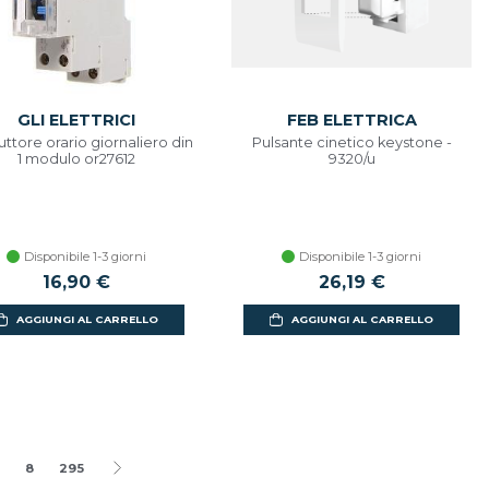
GLI ELETTRICI
FEB ELETTRICA
uttore orario giornaliero din
Pulsante cinetico keystone -
1 modulo or27612
9320/u
Disponibile 1-3 giorni
Disponibile 1-3 giorni
16,90 €
26,19 €
AGGIUNGI AL CARRELLO
AGGIUNGI AL CARRELLO
8
295