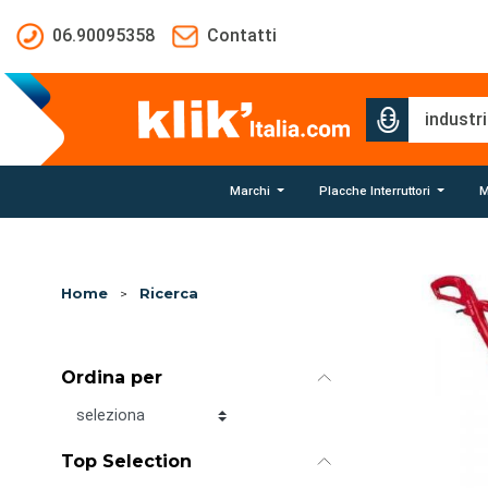
Salta al contenuto principale
06.90095358
Contatti
Marchi
Placche Interruttori
M
Home
>
Ricerca
Ordina per
Ordina per
Top Selection