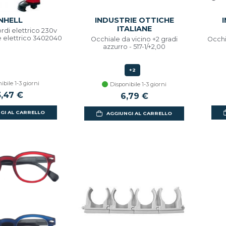
INHELL
INDUSTRIE OTTICHE
ITALIANE
ordi elettrico 230v
 elettrico 3402040
Occhiale da vicino +2 gradi
Occhia
azzurro - 517-1/+2,00
+2
ibile 1-3 giorni
Disponibile 1-3 giorni
3,47 €
6,79 €
GI AL CARRELLO
AGGIUNGI AL CARRELLO