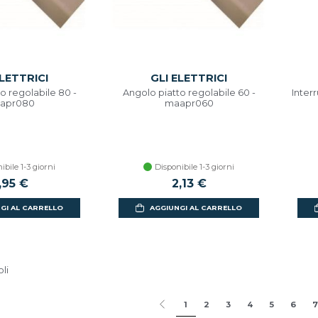
ELETTRICI
GLI ELETTRICI
o regolabile 80 -
Angolo piatto regolabile 60 -
Interr
apr080
maapr060
ibile 1-3 giorni
Disponibile 1-3 giorni
,95 €
2,13 €
GI AL CARRELLO
AGGIUNGI AL CARRELLO
oli
1
2
3
4
5
6
7