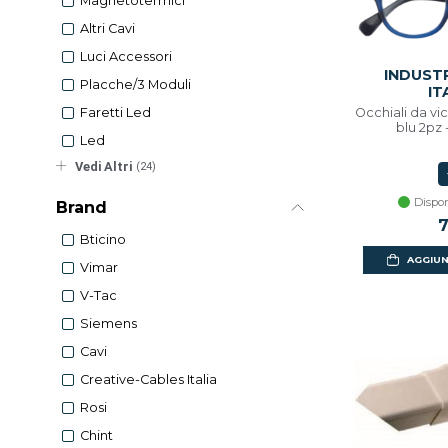
Magnetotermici
Altri Cavi
Luci Accessori
INDUST
Placche/3 Moduli
IT
Occhiali da vic
Faretti Led
blu 2pz 
Led
Vedi Altri
(24)
Dispon
Brand
7
Bticino
AGGIUN
Vimar
V-Tac
Siemens
Cavi
Creative-Cables Italia
Rosi
Chint