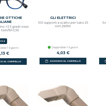
RIE OTTICHE
GLI ELETTRICI
ALIANE
100 supporti a scatto per tubo 25
Sv
mm 29191n
ino +3.5 gradi rosso
- twin/9/+3,50
+3.5
Disponibile 1-3 giorni
ibile 1-3 giorni
4,03 €
,13 €
AGGIUNGI AL CARRELLO
GI AL CARRELLO