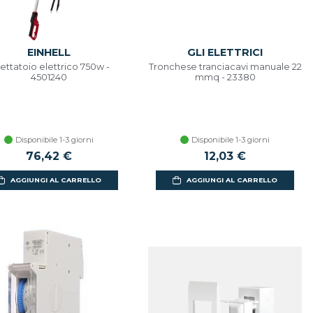
EINHELL
GLI ELETTRICI
ettatoio elettrico 750w -
Tronchese tranciacavi manuale 22
4501240
mmq - 23380
Disponibile 1-3 giorni
Disponibile 1-3 giorni
76,42 €
12,03 €
AGGIUNGI AL CARRELLO
AGGIUNGI AL CARRELLO