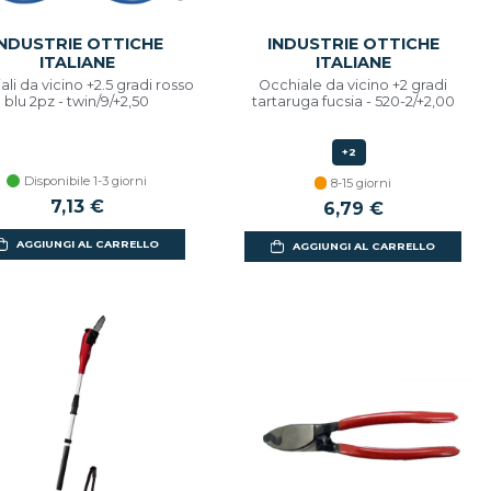
INDUSTRIE OTTICHE
INDUSTRIE OTTICHE
ITALIANE
ITALIANE
li da vicino +2.5 gradi rosso
Occhiale da vicino +2 gradi
blu 2pz - twin/9/+2,50
tartaruga fucsia - 520-2/+2,00
+2
Disponibile 1-3 giorni
8-15 giorni
7,13 €
6,79 €
AGGIUNGI AL CARRELLO
AGGIUNGI AL CARRELLO