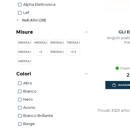
Alpha Elettronica
Lef
Vedi Altri (30)
Misure
GLI 
Angolo piatt
ma
3MODULI
4MODULI
6MODULI
7MODULI
2MODULI
+2
5MODULI
+3.5
1MODULI
Dispon
Colori
2
Altro
AGGIUN
Bianco
Nero
Avorio
Trovati 3529 artic
Bianco Brillante
Beige