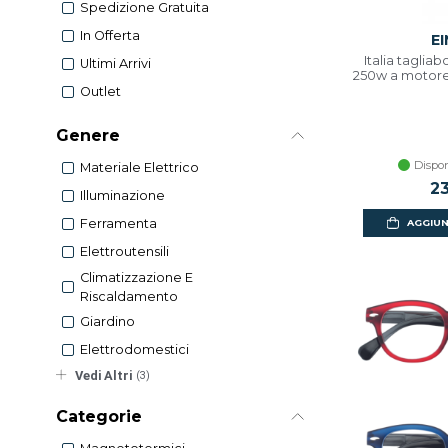
Spedizione Gratuita
In Offerta
E
Italia tagliab
Ultimi Arrivi
250w a motore
Outlet
Genere
Dispon
Materiale Elettrico
2
Illuminazione
Ferramenta
AGGIUN
Elettroutensili
Climatizzazione E
Riscaldamento
Giardino
Elettrodomestici
Vedi Altri
(3)
Categorie