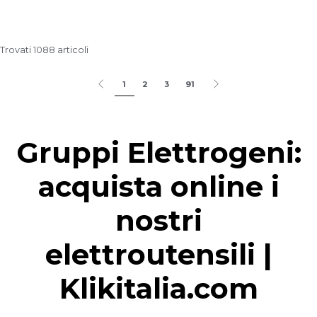
Trovati 1088 articoli
1
2
3
91
Gruppi Elettrogeni:
acquista online i
nostri
elettroutensili |
Klikitalia.com