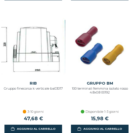
RIB
GRUPPO BM
Gruppo finecorsa k verticale ba03017
100 terminali femmina isolato rosso
4.8x0.8 00192
3-10 giorni
Disponibile 1-3 giorni
47,68 €
15,98 €
AGGIUNGI AL CARRELLO
AGGIUNGI AL CARRELLO