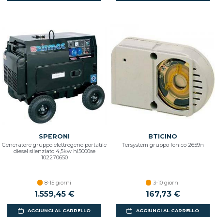
SPERONI
BTICINO
Generatore gruppo elettrogeno portatile
Tersystem gruppo fonico 2659n
diesel silenziato 4,5kw hl5000se
102270650
8-15 giorni
3-10 giorni
1.559,45 €
167,73 €
AGGIUNGI AL CARRELLO
AGGIUNGI AL CARRELLO