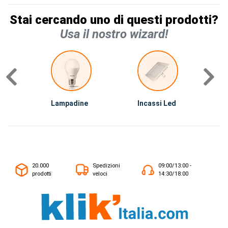
Stai cercando uno di questi prodotti?
Usa il nostro wizard!
Lampadine
Incassi Led
C
20.000
Spedizioni
09:00/13:00 -
prodotti
veloci
14:30/18:00