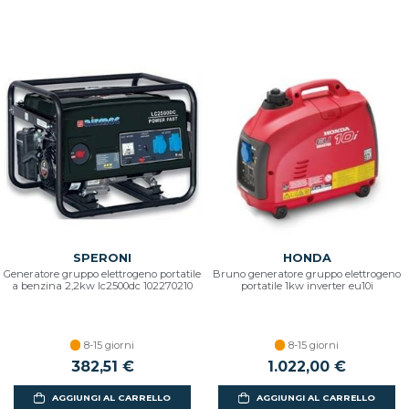
SPERONI
HONDA
Generatore gruppo elettrogeno portatile
Bruno generatore gruppo elettrogeno
a benzina 2,2kw lc2500dc 102270210
portatile 1kw inverter eu10i
8-15 giorni
8-15 giorni
382,51 €
1.022,00 €
AGGIUNGI AL CARRELLO
AGGIUNGI AL CARRELLO