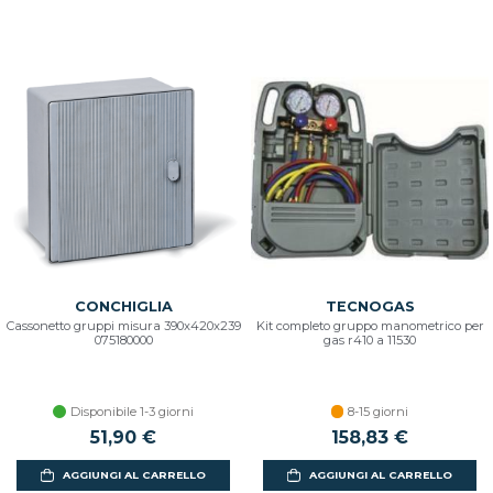
CONCHIGLIA
TECNOGAS
Cassonetto gruppi misura 390x420x239
Kit completo gruppo manometrico per
075180000
gas r410 a 11530
Disponibile 1-3 giorni
8-15 giorni
51,90 €
158,83 €
AGGIUNGI AL CARRELLO
AGGIUNGI AL CARRELLO