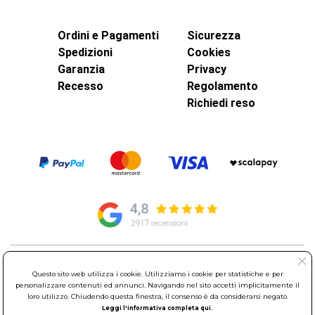
Ordini e Pagamenti
Sicurezza
Spedizioni
Cookies
Garanzia
Privacy
Recesso
Regolamento
Richiedi reso
© Elettroservice Spa - Sede Legale: Via Leonardo da Vinci, 40 -
Questo sito web utilizza i cookie. Utilizziamo i cookie per statistiche e per
00015 Monterotondo Scalo (RM)
personalizzare contenuti ed annunci. Navigando nel sito accetti implicitamente il
Partita Iva: 01586761007 - Codice Fiscale: 06634500588 Capitale
loro utilizzo. Chiudendo questa finestra, il consenso è da considerarsi negato.
Sociale 1.600.000,00 Euro i.v. Iscritto al Registro delle Imprese di
Leggi l'informativa completa qui.