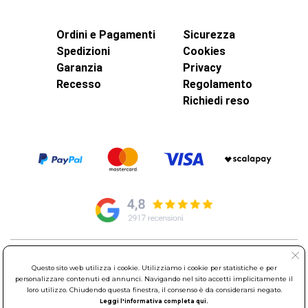
Ordini e Pagamenti
Sicurezza
Spedizioni
Cookies
Garanzia
Privacy
Recesso
Regolamento
Richiedi reso
© Elettroservice Spa - Sede Legale: Via Leonardo da Vinci, 40 -
Questo sito web utilizza i cookie. Utilizziamo i cookie per statistiche e per
00015 Monterotondo Scalo (RM)
personalizzare contenuti ed annunci. Navigando nel sito accetti implicitamente il
Partita Iva: 01586761007 - Codice Fiscale: 06634500588 Capitale
loro utilizzo. Chiudendo questa finestra, il consenso è da considerarsi negato.
Sociale 1.600.000,00 Euro i.v. Iscritto al Registro delle Imprese di
Leggi l'informativa completa qui.