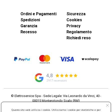
Ordini e Pagamenti
Sicurezza
Spedizioni
Cookies
Garanzia
Privacy
Recesso
Regolamento
Richiedi reso
© Elettroservice Spa - Sede Legale: Via Leonardo da Vinci, 40 -
00015 Monterotondo Scalo (RM)
Partita Iva: 01586761007 - Codice Fiscale: 06634500588 Capitale
Sociale 1.600.000,00 Euro i.v. Iscritto al Registro delle Imprese di
Questo sito web utilizza i cookie. Utilizziamo i cookie per statistiche e per