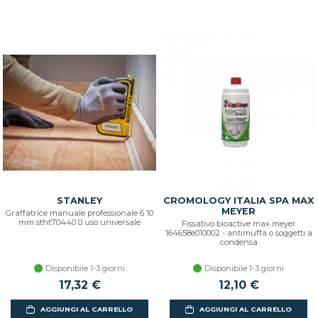
STANLEY
CROMOLOGY ITALIA SPA MAX
MEYER
Graffatrice manuale professionale 6 10
mm stht70440 0 uso universale
Fissativo bioactive max meyer
164658e010002 - antimuffa o soggetti a
condensa
Disponibile 1-3 giorni
Disponibile 1-3 giorni
17,32 €
12,10 €
AGGIUNGI AL CARRELLO
AGGIUNGI AL CARRELLO