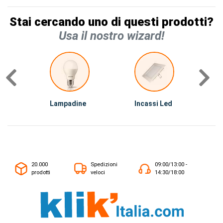
Stai cercando uno di questi prodotti?
Usa il nostro wizard!
Lampadine
Incassi Led
I
20.000
Spedizioni
09:00/13:00 -
prodotti
veloci
14:30/18:00