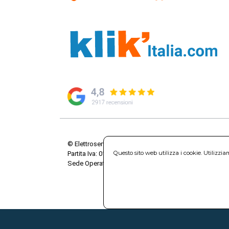
© Elettroservice Spa - Sede Legale: Via Leonardo da V
Questo sito web utilizza i cookie. Utilizzi
Partita Iva: 01586761007 - Codice Fiscale: 06634500588 
Sede Operativa: Via Leonardo da Vinci, 40 - 00015 Mo