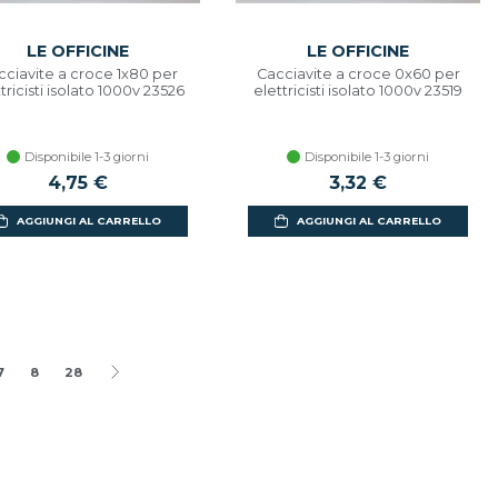
LE OFFICINE
LE OFFICINE
cciavite a croce 1x80 per
Cacciavite a croce 0x60 per
tricisti isolato 1000v 23526
elettricisti isolato 1000v 23519
Disponibile 1-3 giorni
Disponibile 1-3 giorni
4,75 €
3,32 €
AGGIUNGI AL CARRELLO
AGGIUNGI AL CARRELLO
7
8
28