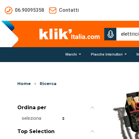
Salta al contenuto principale
06.90095358
Contatti
Marchi
Placche Interruttori
M
Home
>
Ricerca
Ordina per
Ordina per
Top Selection