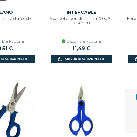
LANO
INTERCABLE
lettricista 535tb
Scalpello per elettricisti 250x12 -
Forbi
7130008
ibile 1-3 giorni
Disponibile 1-3 giorni
8,51 €
11,49 €
GI AL CARRELLO
AGGIUNGI AL CARRELLO