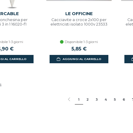
ERCABLE
LE OFFICINE
ronchesina per
Cacciavite a croce 2x100 per
Ca
i 3 in 1 16020-f1
elettricisti isolato 1000v 23533
elet
ibile 1-3 giorni
Disponibile 1-3 giorni
3,90 €
5,85 €
GI AL CARRELLO
AGGIUNGI AL CARRELLO
i
1
2
3
4
5
6