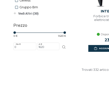
Gewiss
Gruppo Bm
INT
Vedi Altri (30)
Forbice t
elettricist
Prezzo
Dispon
0 €
1.620 €
2
Da €
A €
AGGIUN
Trovati 332 articol