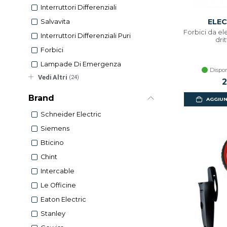
Interruttori Differenziali
ELEC
Salvavita
Forbici da el
Interruttori Differenziali Puri
dri
Forbici
Lampade Di Emergenza
Dispon
Vedi Altri
(24)
2
Brand
AGGIUN
Schneider Electric
Siemens
Bticino
Chint
Intercable
Le Officine
Eaton Electric
Stanley