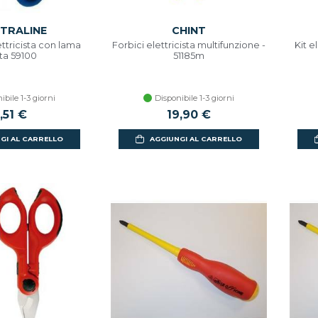
TRALINE
CHINT
ettricista con lama
Forbici elettricista multifunzione -
Kit e
tta 59100
51185m
ibile 1-3 giorni
Disponibile 1-3 giorni
,51 €
19,90 €
GI AL CARRELLO
AGGIUNGI AL CARRELLO