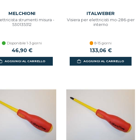
MELCHIONI
ITALWEBER
lettricista strumenti misura -
Visiera per elettricisti mo-286-per
530135312
interno
Disponibile 1-3 giorni
8-15 giorni
46,90 €
133,06 €
AGGIUNGI AL CARRELLO
AGGIUNGI AL CARRELLO