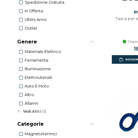
Spedizione Gratuita
In Offerta
P
Tasca per e
Ultimi Arrivi
Outlet
Genere
Dispon
1
Materiale Elettrico
AGGIUN
Ferramenta
Illuminazione
Elettroutensili
Auto E Moto
Altro
Allarmi
Vedi Altri
(2)
Categorie
Magnetotermici