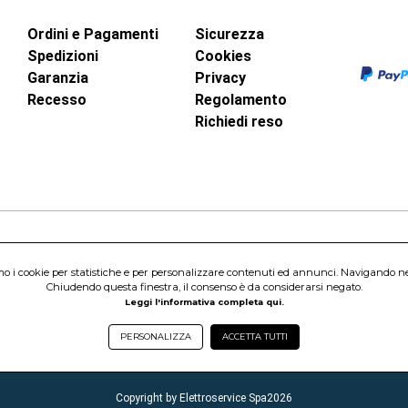
Ordini e Pagamenti
Sicurezza
Spedizioni
Cookies
Garanzia
Privacy
Recesso
Regolamento
Richiedi reso
inci, 40 - 00015 Monterotondo Scalo (RM)
amo i cookie per statistiche e per personalizzare contenuti ed annunci. Navigando nel s
Capitale Sociale 1.600.000,00 Euro i.v. Iscritto al Registro delle Imprese di 
Chiudendo questa finestra, il consenso è da considerarsi negato.
nterotondo Scalo (RM) - Telefono:
06.90095358
Leggi l'informativa completa qui.
PERSONALIZZA
ACCETTA TUTTI
Copyright by Elettroservice Spa
2026