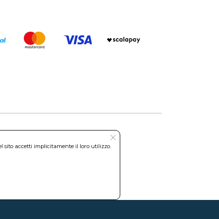
ito accetti implicitamente il loro utilizzo.
Roma REA: RM-535144