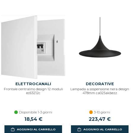
ELETTROCANALI
DECORATIVE
Frontale centralino design 12 moduli
Lampada a sospensione nera design
ec63212c
478mm ca025akbezz
Disponibile 1-3 giorni
3-10 giorni
18,54 €
223,47 €
AGGIUNGI AL CARRELLO
AGGIUNGI AL CARRELLO