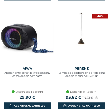
-18%
AIWA
PERENZ
Altoparlante portatile wireless sony
Lampada a sospensione grigio cono
cassa design compatto
design moderno 8404 gr
Disponibile 1-3 giorni
Disponibile 1-3 giorni
29,90 €
93,62 €
114,31 €
AGGIUNGI AL CARRELLO
AGGIUNGI AL CARRELLO