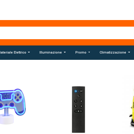
ateriale Elettrico
Illuminazione
Promo
Climatizzazione