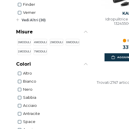
Finder
Vemer
KA
Idropulitric
Vedi Altri (30)
1324550
Misure
8
3MODULI
4MODULI
2MODULI
6MODULI
33
1MODULI
7MODULI
AGGIUN
Colori
Altro
Bianco
Trovati 2747 artico
Nero
Sabbia
Acciaio
Antracite
Space