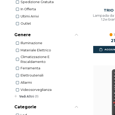
Spedizione Gratuita
In Offerta
TRIO
Lampada da t
Ultimi Arrivi
1.2w bian
Outlet
Genere
3
2
Illuminazione
AGGIUN
Materiale Elettrico
Climatizzazione E
Riscaldamento
Ferramenta
Elettroutensili
Allarmi
Videosorveglianza
Vedi Altri
(3)
Categorie