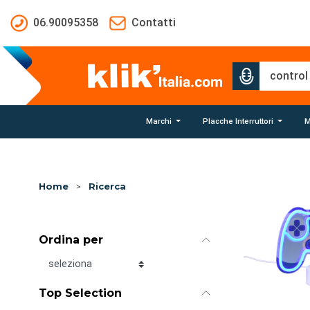
Salta al contenuto principale
06.90095358
Contatti
Marchi
Placche Interruttori
M
Home
>
Ricerca
Ordina per
Ordina per
Top Selection