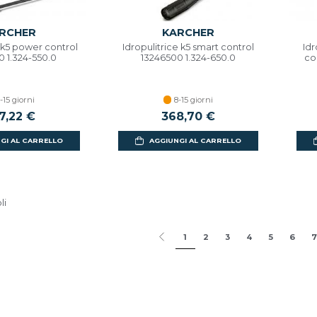
RCHER
KARCHER
e k5 power control
Idropulitrice k5 smart control
Idr
0 1.324-550.0
13246500 1.324-650.0
co
-15 giorni
8-15 giorni
7,22 €
368,70 €
GI AL CARRELLO
AGGIUNGI AL CARRELLO
li
1
2
3
4
5
6
7