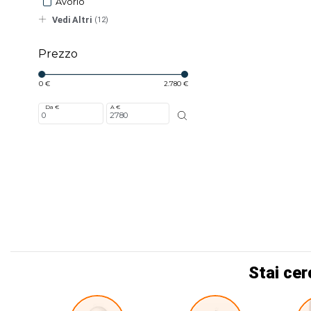
Avorio
Vedi Altri
(12)
Prezzo
0 €
2.780 €
Da €
A €
Stai cer