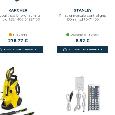
KARCHER
STANLEY
opulitrice k4 premium full
Pinza universale control grip
ntrol 1.324-100.0 1324100
150mm stht0-74456
8-15 giorni
Disponibile 1-3 giorni
278,77 €
8,92 €
AGGIUNGI AL CARRELLO
AGGIUNGI AL CARRELLO