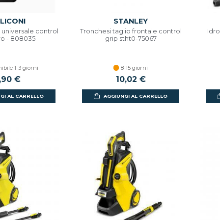
LICONI
STANLEY
niversale control
Tronchesi taglio frontale control
Idro
ro - 808035
grip stht0-75067
ibile 1-3 giorni
8-15 giorni
,90 €
10,02 €
GI AL CARRELLO
AGGIUNGI AL CARRELLO