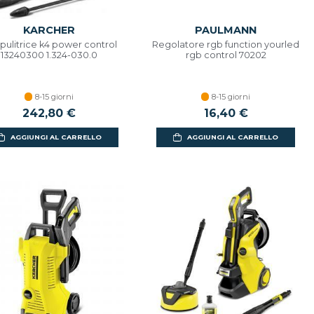
KARCHER
PAULMANN
pulitrice k4 power control
Regolatore rgb function yourled
13240300 1.324-030.0
rgb control 70202
8-15 giorni
8-15 giorni
242,80 €
16,40 €
AGGIUNGI AL CARRELLO
AGGIUNGI AL CARRELLO