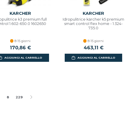
KARCHER
KARCHER
opulitrice k3 premium full
Idropulitrice kärcher k5 premium
ntrol 1.602-650.0 1602650
smart control flex home - 1.324-
735.0
8-15 giorni
8-15 giorni
170,86 €
463,11 €
AGGIUNGI AL CARRELLO
AGGIUNGI AL CARRELLO
8
229