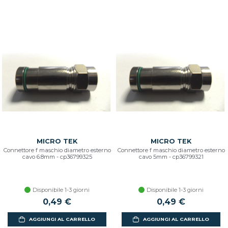
MICRO TEK
MICRO TEK
Connettore f maschio diametro esterno
Connettore f maschio diametro esterno
cavo 6.8mm - cp36799325
cavo 5mm - cp36799321
Disponibile 1-3 giorni
Disponibile 1-3 giorni
0,49 €
0,49 €
AGGIUNGI AL CARRELLO
AGGIUNGI AL CARRELLO