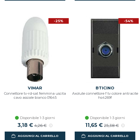
-25%
-54%
VIMAR
BTICINO
Connettore tv-rd-sat femmina uscita
Axolute connettore f tv colore antracite
cavo assiale bianco 01645
hs4269f
Disponibile 1-3 giorni
Disponibile 1-3 giorni
3,18 €
11,65 €
4,26 €
25,38 €
AGGIUNGI AL CARRELLO
AGGIUNGI AL CARRELLO