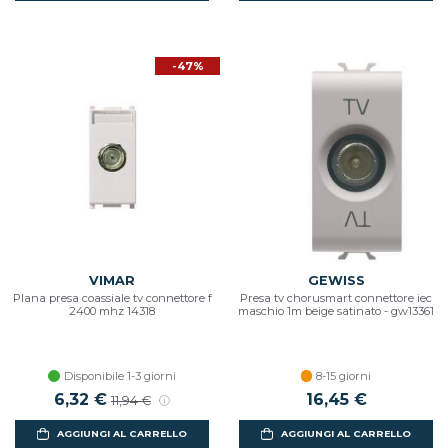
-47%
VIMAR
GEWISS
Plana presa coassiale tv connettore f
Presa tv chorusmart connettore iec
2400 mhz 14318
maschio 1m beige satinato - gw13361
Disponibile 1-3 giorni
8-15 giorni
6,32 €
16,45 €
11,94 €
AGGIUNGI AL CARRELLO
AGGIUNGI AL CARRELLO