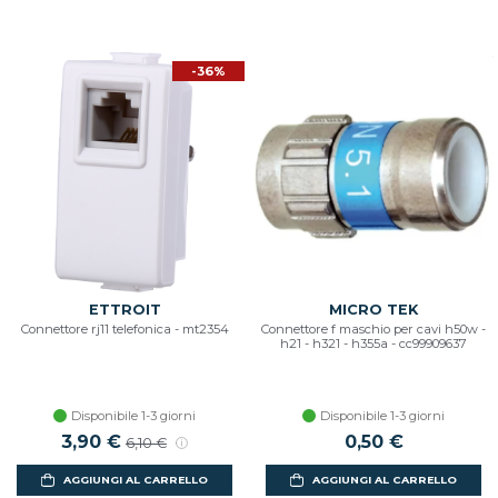
-36%
ETTROIT
MICRO TEK
Connettore rj11 telefonica - mt2354
Connettore f maschio per cavi h50w -
h21 - h321 - h355a - cc99909637
Disponibile 1-3 giorni
Disponibile 1-3 giorni
3,90 €
0,50 €
6,10 €
AGGIUNGI AL CARRELLO
AGGIUNGI AL CARRELLO