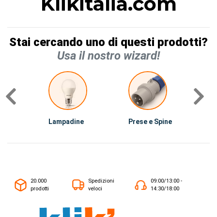
Klikitalia.com
Stai cercando uno di questi prodotti?
Usa il nostro wizard!
Lampadine
Prese e Spine
Ma
20.000
Spedizioni
09:00/13:00 -
prodotti
veloci
14:30/18:00