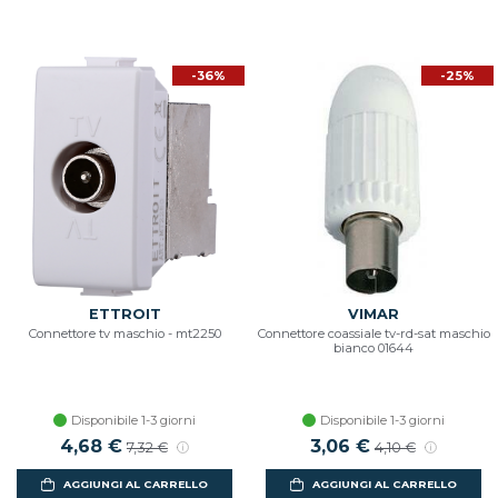
-36%
-25%
ETTROIT
VIMAR
Connettore tv maschio - mt2250
Connettore coassiale tv-rd-sat maschio
bianco 01644
Disponibile 1-3 giorni
Disponibile 1-3 giorni
4,68 €
3,06 €
7,32 €
4,10 €
AGGIUNGI AL CARRELLO
AGGIUNGI AL CARRELLO