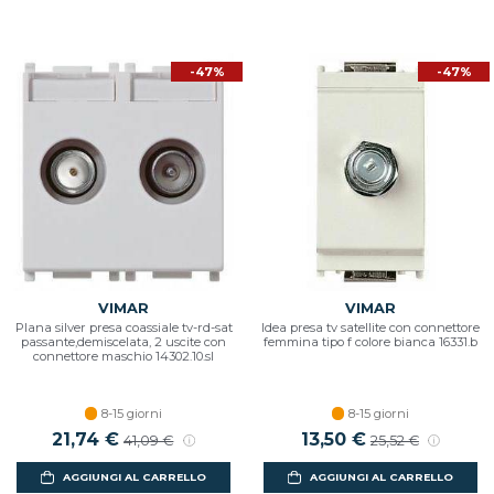
-47%
-47%
VIMAR
VIMAR
Plana silver presa coassiale tv-rd-sat
Idea presa tv satellite con connettore
passante,demiscelata, 2 uscite con
femmina tipo f colore bianca 16331.b
connettore maschio 14302.10.sl
8-15 giorni
8-15 giorni
21,74 €
13,50 €
41,09 €
25,52 €
AGGIUNGI AL CARRELLO
AGGIUNGI AL CARRELLO