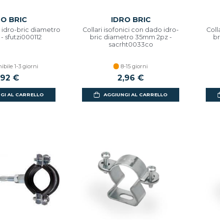
RO BRIC
IDRO BRIC
i idro-bric diametro
Collari isofonici con dado idro-
Coll
i - sfutzi000112
bric diametro 35mm 2pz -
br
sacrht0033co
ibile 1-3 giorni
8-15 giorni
,92 €
2,96 €
GI AL CARRELLO
AGGIUNGI AL CARRELLO