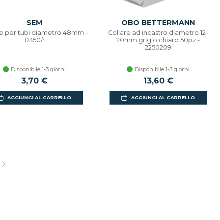
SEM
OBO BETTERMANN
re per tubi diametro 48mm -
Collare ad incastro diametro 12-
0350/r
20mm grigio chiaro 50pz -
2250209
Disponibile 1-3 giorni
Disponibile 1-3 giorni
3,70 €
13,60 €
AGGIUNGI AL CARRELLO
AGGIUNGI AL CARRELLO