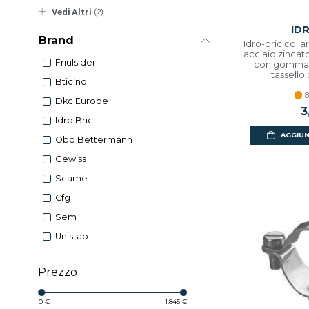
Vedi Altri
(2)
ID
Brand
Idro-bric collar
acciaio zincat
Friulsider
con gomma 
tassello
Bticino
sacr
8
Dkc Europe
3
Idro Bric
AGGIUN
Obo Bettermann
Gewiss
Scame
Cfg
Sem
Unistab
Prezzo
0 €
1.845 €