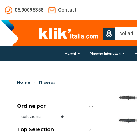
Salta al contenuto principale
06.90095358
Contatti
Marchi
Placche Interruttori
M
Home
>
Ricerca
Ordina per
Ordina per
Top Selection