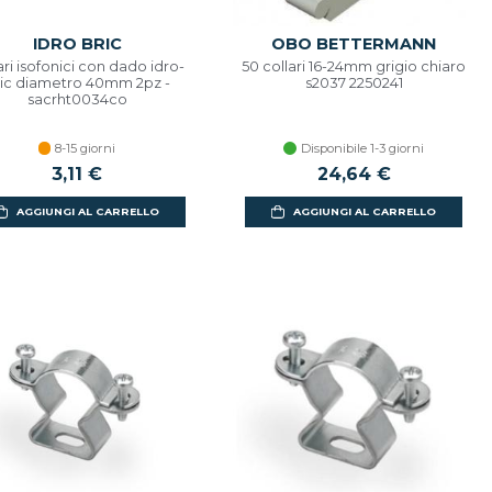
IDRO BRIC
OBO BETTERMANN
ari isofonici con dado idro-
50 collari 16-24mm grigio chiaro
ic diametro 40mm 2pz -
s2037 2250241
sacrht0034co
8-15 giorni
Disponibile 1-3 giorni
3,11 €
24,64 €
AGGIUNGI AL CARRELLO
AGGIUNGI AL CARRELLO