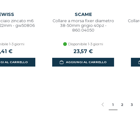
EWISS
SCAME
cciaio zincato m6
Collare a morsa fixer diametro
Colla
-22mm - gw50806
38-50mm grigio 40pz -
860.04050
ibile 1-3 giorni
Disponibile 1-3 giorni
,41 €
23,57 €
GI AL CARRELLO
AGGIUNGI AL CARRELLO
1
2
3