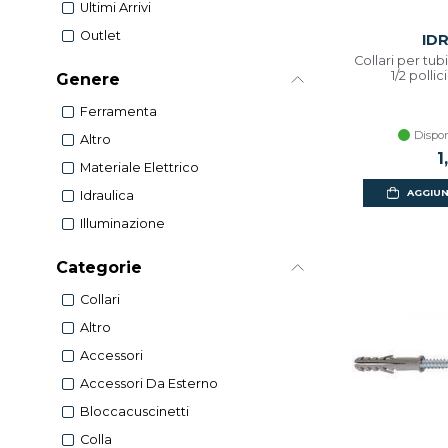
Ultimi Arrivi
Outlet
ID
Collari per tub
1/2 pollic
Genere
Ferramenta
Dispon
Altro
1
Materiale Elettrico
AGGIUN
Idraulica
Illuminazione
Categorie
Collari
Altro
Accessori
Accessori Da Esterno
Bloccacuscinetti
Colla