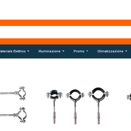
ateriale Elettrico
Illuminazione
Promo
Climatizzazione