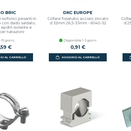
RO BRIC
DKC EUROPE
i isofonici pesanti in
Collare fissatubo acciaio zincato
Colla
o con dado saldato,
d 32mm 26,5-33mm - 6040-32
d 2
epdm isolante e
 per tubazioni
ht0035co
-15 giorni
Disponibile 1-3 giorni
,59 €
0,91 €
GI AL CARRELLO
AGGIUNGI AL CARRELLO