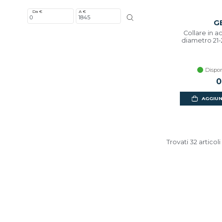
Da €
A €
G
Collare in a
diametro 21
Dispon
0
AGGIUN
Trovati 32 articoli