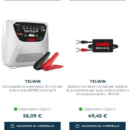
TELWIN
TELWIN
Caricabatteria automatico 12v 24v per
Battery link tewin 2.0 test per batterie
auto e moto 807852 touring 15
di avviamento per auto, moto e motori a
12v a partire da 8 v - 804133
Disponibile 1-3 giorni
Disponibile 1-3 giorni
56,09 €
49,45 €
AGGIUNGI AL CARRELLO
AGGIUNGI AL CARRELLO