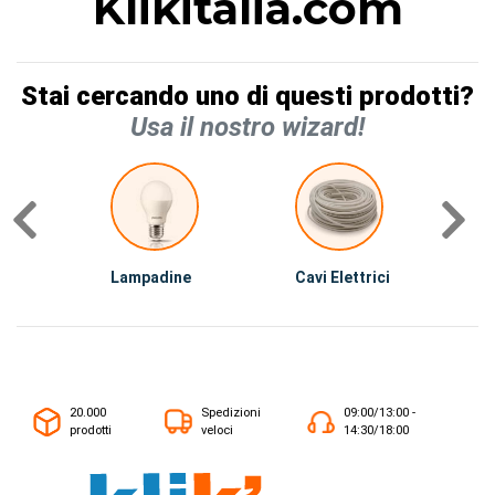
Klikitalia.com
Stai cercando uno di questi prodotti?
Usa il nostro wizard!
Lampadine
Cavi Elettrici
A
20.000
Spedizioni
09:00/13:00 -
prodotti
veloci
14:30/18:00