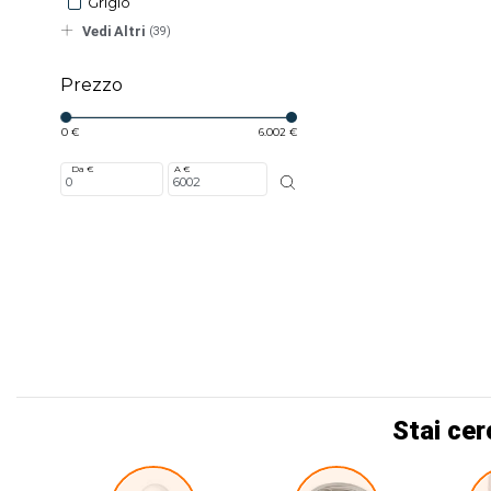
Grigio
Vedi Altri
(39)
Prezzo
0 €
6.002 €
Da €
A €
Stai cer