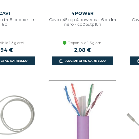
CAVI
4POWER
 trr 8 coppie - trr-
Cavo rj45 utp 4 power cat 6 da 1m
Cav
8c
nero - cp06utp10n
ibile 1-3 giorni
Disponibile 1-3 giorni
,94 €
2,08 €
GI AL CARRELLO
AGGIUNGI AL CARRELLO