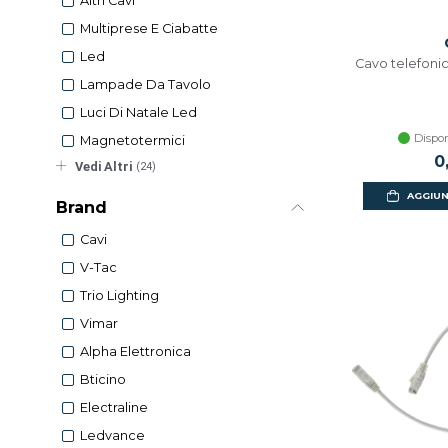
Altri Cavi
Multiprese E Ciabatte
Led
Cavo telefonico
Lampade Da Tavolo
Luci Di Natale Led
Dispon
Magnetotermici
0
Vedi Altri
(24)
AGGIUN
Brand
Cavi
V-Tac
Trio Lighting
Vimar
Alpha Elettronica
Bticino
Electraline
Ledvance