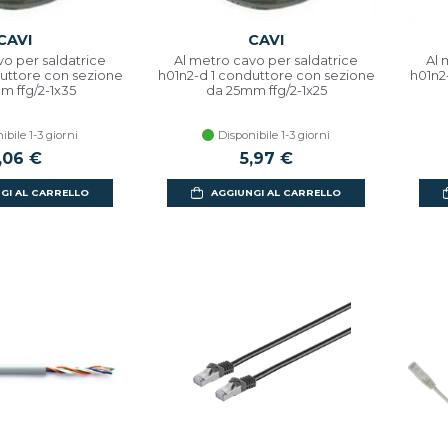
CAVI
CAVI
vo per saldatrice
Al metro cavo per saldatrice
Al 
duttore con sezione
h01n2-d 1 conduttore con sezione
h01n2
m ffg/2-1x35
da 25mm ffg/2-1x25
ibile 1-3 giorni
Disponibile 1-3 giorni
,06 €
5,97 €
GI AL CARRELLO
AGGIUNGI AL CARRELLO