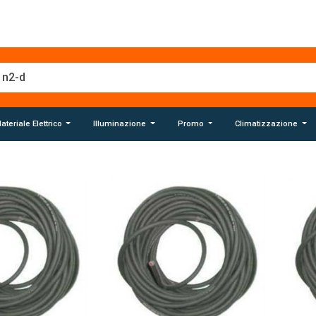
ateriale Elettrico
Illuminazione
Promo
Climatizzazione