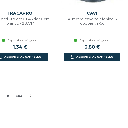
FRACARRO
CAVI
dati utp cat 6 rj45 da 50cm
Al metro cavo telefonico 5
bianco - 287717
coppie trr-5c
Disponibile 1-3 giorni
Disponibile 1-3 giorni
1,34 €
0,80 €
AGGIUNGI AL CARRELLO
AGGIUNGI AL CARRELLO
7
8
363