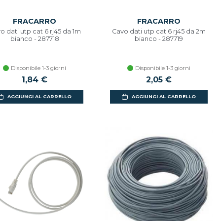
FRACARRO
FRACARRO
o dati utp cat 6 rj45 da 1m
Cavo dati utp cat 6 rj45 da 2m
bianco - 287718
bianco - 287719
Disponibile 1-3 giorni
Disponibile 1-3 giorni
1,84 €
2,05 €
AGGIUNGI AL CARRELLO
AGGIUNGI AL CARRELLO