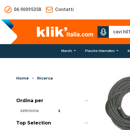
Salta al contenuto principale
06.90095358
Contatti
Marchi
Placche Interruttori
M
Home
>
Ricerca
Ordina per
Ordina per
Top Selection