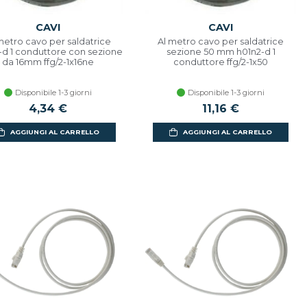
CAVI
CAVI
metro cavo per saldatrice
Al metro cavo per saldatrice
-d 1 conduttore con sezione
sezione 50 mm h01n2-d 1
da 16mm ffg/2-1x16ne
conduttore ffg/2-1x50
Disponibile 1-3 giorni
Disponibile 1-3 giorni
4,34 €
11,16 €
AGGIUNGI AL CARRELLO
AGGIUNGI AL CARRELLO