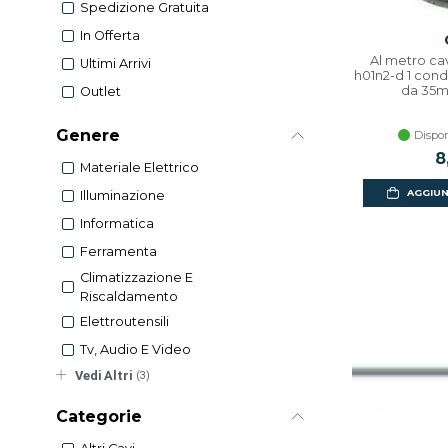
Spedizione Gratuita
In Offerta
Al metro ca
Ultimi Arrivi
h01n2-d 1 con
da 35m
Outlet
Genere
Dispon
8
Materiale Elettrico
AGGIUN
Illuminazione
Informatica
Ferramenta
Climatizzazione E
Riscaldamento
Elettroutensili
Tv, Audio E Video
Vedi Altri
(3)
Categorie