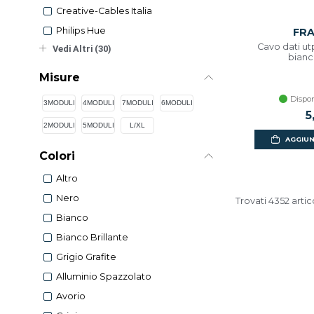
Creative-Cables Italia
Philips Hue
FR
Cavo dati ut
Vedi Altri (30)
bianc
Misure
Dispon
3MODULI
4MODULI
7MODULI
6MODULI
5
2MODULI
5MODULI
L/XL
AGGIUN
Colori
Altro
Nero
Trovati 4352 artic
Bianco
Bianco Brillante
Grigio Grafite
Alluminio Spazzolato
Avorio