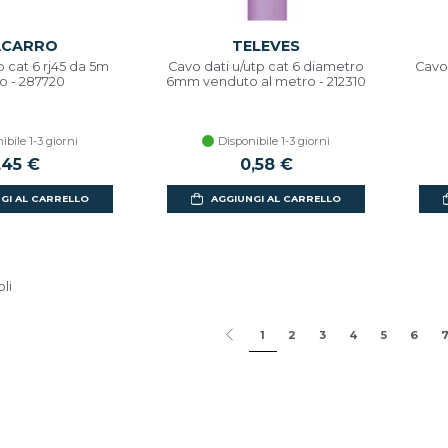
ACARRO
TELEVES
p cat 6 rj45 da 5m
Cavo dati u/utp cat 6 diametro
Cavo 
o - 287720
6mm venduto al metro - 212310
ibile 1-3 giorni
Disponibile 1-3 giorni
,45 €
0,58 €
GI AL CARRELLO
AGGIUNGI AL CARRELLO
oli
1
2
3
4
5
6