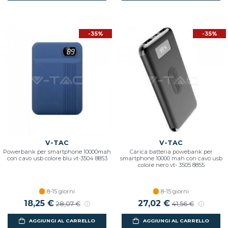
-35%
-35%
V-TAC
V-TAC
Powerbank per smartphone 10000mah
Carica batteria powebank per
con cavo usb colore blu vt-3504 8853
smartphone 10000 mah con cavo usb
colore nero vt- 3505 8855
8-15 giorni
8-15 giorni
18,25 €
27,02 €
28,07 €
41,56 €
AGGIUNGI AL CARRELLO
AGGIUNGI AL CARRELLO