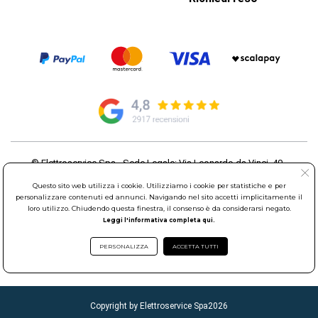
© Elettroservice Spa - Sede Legale: Via Leonardo da Vinci, 40 -
00015 Monterotondo Scalo (RM)
Questo sito web utilizza i cookie. Utilizziamo i cookie per statistiche e per
Partita Iva: 01586761007 - Codice Fiscale: 06634500588 Capitale
personalizzare contenuti ed annunci. Navigando nel sito accetti implicitamente il
Sociale 1.600.000,00 Euro i.v. Iscritto al Registro delle Imprese di
loro utilizzo. Chiudendo questa finestra, il consenso è da considerarsi negato.
Roma REA: RM-535144
Leggi l'informativa completa qui.
Sede Operativa: Via Leonardo da Vinci, 40 - 00015 Monterotondo
Scalo (RM) - Telefono:
06.90095358
PERSONALIZZA
ACCETTA TUTTI
Copyright by Elettroservice Spa
2026