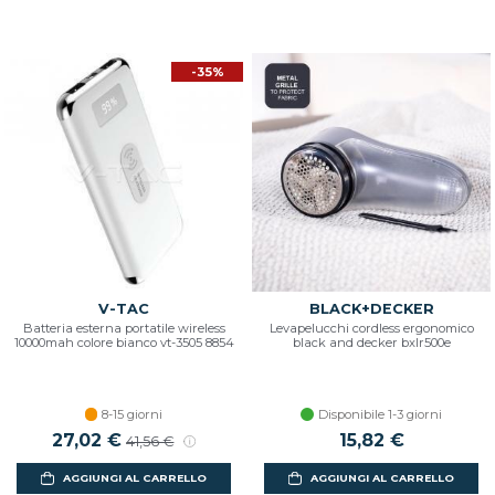
-35%
V-TAC
BLACK+DECKER
Batteria esterna portatile wireless
Levapelucchi cordless ergonomico
10000mah colore bianco vt-3505 8854
black and decker bxlr500e
8-15 giorni
Disponibile 1-3 giorni
27,02 €
15,82 €
41,56 €
AGGIUNGI AL CARRELLO
AGGIUNGI AL CARRELLO