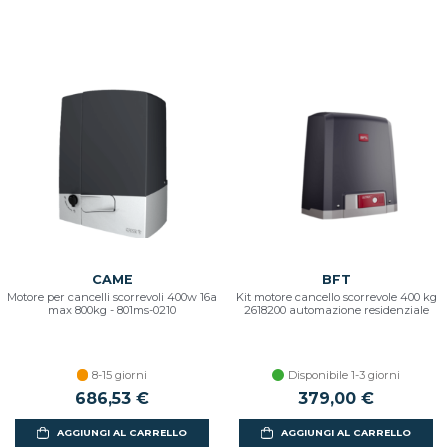
CAME
BFT
Motore per cancelli scorrevoli 400w 16a
Kit motore cancello scorrevole 400 kg
max 800kg - 801ms-0210
2618200 automazione residenziale
8-15 giorni
Disponibile 1-3 giorni
686,53 €
379,00 €
AGGIUNGI AL CARRELLO
AGGIUNGI AL CARRELLO