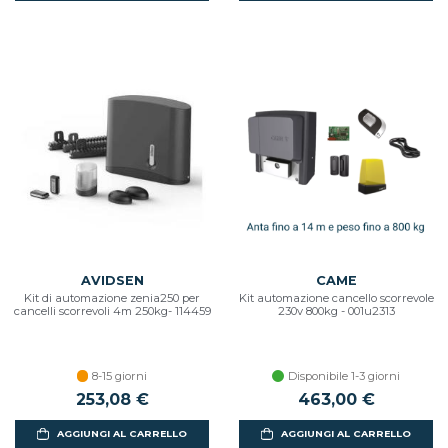
AVIDSEN
CAME
Kit di automazione zenia250 per
Kit automazione cancello scorrevole
cancelli scorrevoli 4m 250kg- 114459
230v 800kg - 001u2313
8-15 giorni
Disponibile 1-3 giorni
253,08 €
463,00 €
AGGIUNGI AL CARRELLO
AGGIUNGI AL CARRELLO