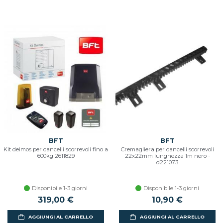
BFT
BFT
Kit deimos per cancelli scorrevoli fino a
Cremagliera per cancelli scorrevoli
600kg 2611829
22x22mm lunghezza 1m nero -
d221073
Disponibile 1-3 giorni
Disponibile 1-3 giorni
319,00 €
10,90 €
AGGIUNGI AL CARRELLO
AGGIUNGI AL CARRELLO