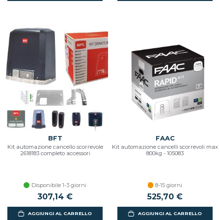
BFT
FAAC
Kit automazione cancello scorrevole
Kit automazione cancelli scorrevoli max
2618183 completo accessori
800kg - 105083
Disponibile 1-3 giorni
8-15 giorni
307,14 €
525,70 €
AGGIUNGI AL CARRELLO
AGGIUNGI AL CARRELLO