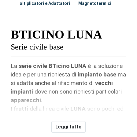
Moltiplicatori e Adattatori
Magnetotermici
S
BTICINO LUNA
Serie civile base
La
serie civile BTicino LUNA
è la soluzione
ideale per una richiesta di
impianto base
ma
si adatta anche al rifacimento di
vecchi
impianti
dove non sono richiesti particolari
apparecchi
.
I
frutti
della linea civile
LUNA
sono pochi ed
(
interruttori
C4001L-C4002L,
deviatori
C4003L,
pulsanti
C4005L,
prese
C4180-
Leggi tutto
C4140/16, etc.) per ricoprire i
comandi
e le