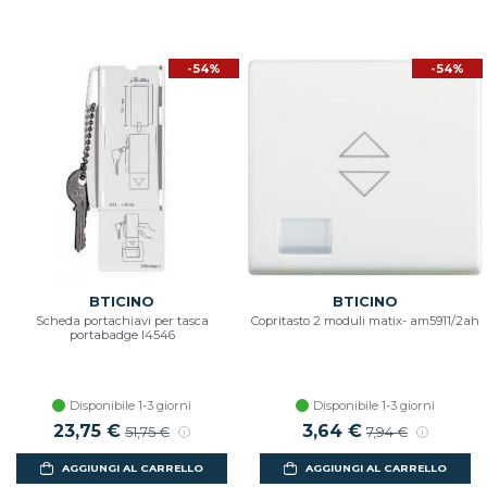
-54%
-54%
BTICINO
BTICINO
Scheda portachiavi per tasca
Copritasto 2 moduli matix- am5911/2ah
portabadge l4546
Disponibile 1-3 giorni
Disponibile 1-3 giorni
Prezzo scontato
23,75 €
Prezzo di listino
Prezzo scontato
3,64 €
Prezzo di listin
51,75 €
7,94 €
AGGIUNGI AL CARRELLO
AGGIUNGI AL CARRELLO