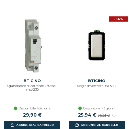
-54%
BTICINO
BTICINO
Sganciatore di corrente 230vac -
Magic invertitore 16a 5012
mst/230
Disponibile 1-3 giorni
Disponibile 1-3 giorni
29,90 €
Prezzo scontato
25,94 €
Prezzo di listin
56,51 €
AGGIUNGI AL CARRELLO
AGGIUNGI AL CARRELLO