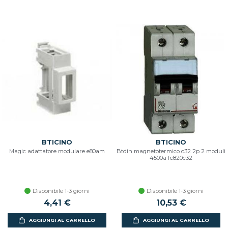
BTICINO
BTICINO
Magic adattatore modulare e80am
Btdin magnetotermico c32 2p 2 moduli
4500a fc820c32
Disponibile 1-3 giorni
Disponibile 1-3 giorni
4,41 €
10,53 €
AGGIUNGI AL CARRELLO
AGGIUNGI AL CARRELLO