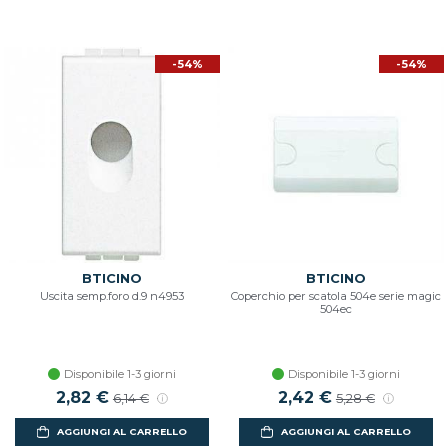
-54%
-54%
BTICINO
BTICINO
Uscita semp.foro d.9 n4953
Coperchio per scatola 504e serie magic
504ec
Disponibile 1-3 giorni
Disponibile 1-3 giorni
Prezzo scontato
2,82 €
Prezzo di listino
Prezzo scontato
2,42 €
Prezzo di listino
6,14 €
5,28 €
AGGIUNGI AL CARRELLO
AGGIUNGI AL CARRELLO