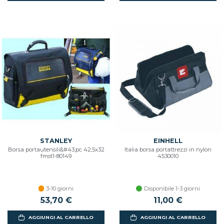
STANLEY
EINHELL
Borsa portautensili&#43;pc 42,5x32
Italia borsa portattrezzi in nylon
fmst1-80149
4530010
3-10 giorni
Disponibile 1-3 giorni
53,70 €
11,00 €
AGGIUNGI AL CARRELLO
AGGIUNGI AL CARRELLO