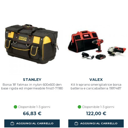
STANLEY
VALEX
Borsa 18' fatmax in nylon 600x600 den
Kit traprano smerigliatrice borsa
base rigida ed impermeabile fmst1-71180
batteria e caricabatteria 1997487
Disponibile 1-3 giorni
Disponibile 1-3 giorni
66,83 €
122,00 €
AGGIUNGI AL CARRELLO
AGGIUNGI AL CARRELLO