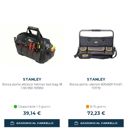
STANLEY
STANLEY
Borsa porta attrezzi fatmax tool bag 18
Borsa porta utensili 600x600 fmst1-
1-93-950 193950
70719
Disponibile 1-3 giorni
8-15 giorni
39,14 €
72,23 €
AGGIUNGI AL CARRELLO
AGGIUNGI AL CARRELLO