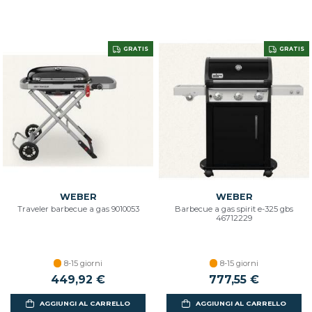
GRATIS
GRATIS
WEBER
WEBER
Traveler barbecue a gas 9010053
Barbecue a gas spirit e-325 gbs
46712229
8-15 giorni
8-15 giorni
449,92 €
777,55 €
AGGIUNGI AL CARRELLO
AGGIUNGI AL CARRELLO