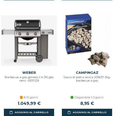
WEBER
CAMPINGAZ
Barbecue a gas genesis ii e-310 gbs
Sacco di pietra lavica 205637-3kg-
nero - 61011129
barbecue a gas
8-15 giorni
Disponibile 1-3 giorni
1.049,99 €
8,95 €
AGGIUNGI AL CARRELLO
AGGIUNGI AL CARRELLO