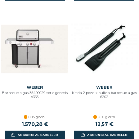
WEBER
WEBER
Barbecue a gas 35400029-serie genesis
Kit da 2 pezzi x pulizia barbecue a gas
s335
6202
8-15 giorni
3-10 giorni
1.570,28 €
12,57 €
AGGIUNGI AL CARRELLO
AGGIUNGI AL CARRELLO