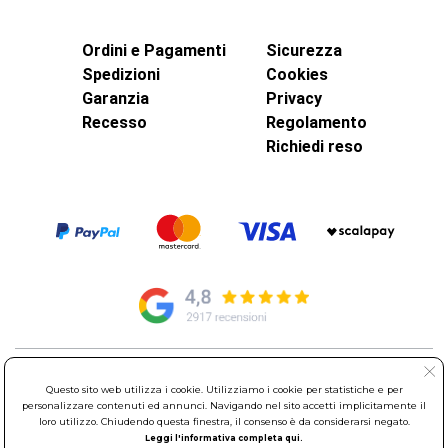
Ordini e Pagamenti
Sicurezza
Spedizioni
Cookies
Garanzia
Privacy
Recesso
Regolamento
Richiedi reso
© Elettroservice Spa - Sede Legale: Via Leonardo da Vinci, 40 -
Questo sito web utilizza i cookie. Utilizziamo i cookie per statistiche e per
00015 Monterotondo Scalo (RM)
personalizzare contenuti ed annunci. Navigando nel sito accetti implicitamente il
Partita Iva: 01586761007 - Codice Fiscale: 06634500588 Capitale
loro utilizzo. Chiudendo questa finestra, il consenso è da considerarsi negato.
Sociale 1.600.000,00 Euro i.v. Iscritto al Registro delle Imprese di
Leggi l'informativa completa qui.