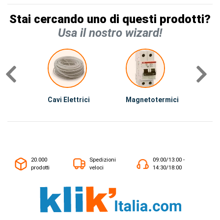
Stai cercando uno di questi prodotti?
Usa il nostro wizard!
Cavi Elettrici
Magnetotermici
S
20.000
Spedizioni
09:00/13:00 -
prodotti
veloci
14:30/18:00