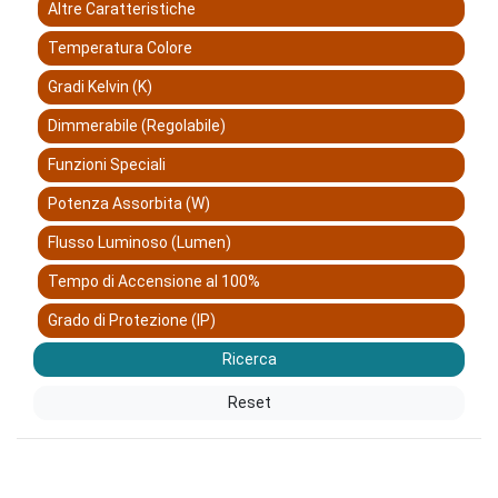
Altre Caratteristiche
Temperatura Colore
Gradi Kelvin (K)
Dimmerabile (Regolabile)
Funzioni Speciali
Potenza Assorbita (W)
Flusso Luminoso (Lumen)
Tempo di Accensione al 100%
Grado di Protezione (IP)
Ricerca
Reset