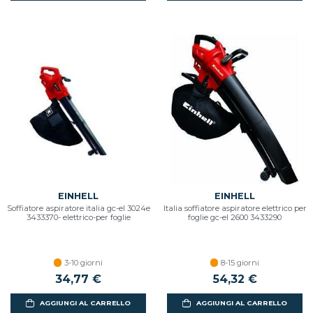
EINHELL
EINHELL
Soffiatore aspiratore italia gc-el 3024e
Italia soffiatore aspiratore elettrico per
3433370- elettrico-per foglie
foglie gc-el 2600 3433290
3-10 giorni
8-15 giorni
34,77 €
54,32 €
AGGIUNGI AL CARRELLO
AGGIUNGI AL CARRELLO