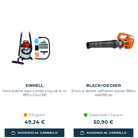
EINHELL
BLACK+DECKER
Italia bidone aspira solidi e liquidi tc-vc
Black & decker soffiatore assiale 1850w
1815 s 2342390
bebl185-qs
3-10 giorni
Disponibile 1-3 giorni
49,24 €
50,90 €
AGGIUNGI AL CARRELLO
AGGIUNGI AL CARRELLO