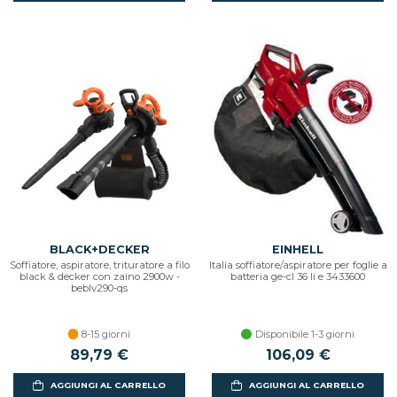
BLACK+DECKER
EINHELL
Soffiatore, aspiratore, trituratore a filo
Italia soffiatore/aspiratore per foglie a
black & decker con zaino 2900w -
batteria ge-cl 36 li e 3433600
beblv290-qs
8-15 giorni
Disponibile 1-3 giorni
89,79 €
106,09 €
AGGIUNGI AL CARRELLO
AGGIUNGI AL CARRELLO