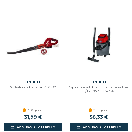
EINHELL
EINHELL
Soffiatore a batteria 3433532
Aspiratore solidi liquidi a batteria tc-vc
18/15 li-solo - 2347145
3-10 giorni
8-15 giorni
31,99 €
58,33 €
AGGIUNGI AL CARRELLO
AGGIUNGI AL CARRELLO