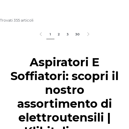
Trovati 355 articoli
1
2
3
30
Aspiratori E
Soffiatori: scopri il
nostro
assortimento di
elettroutensili |