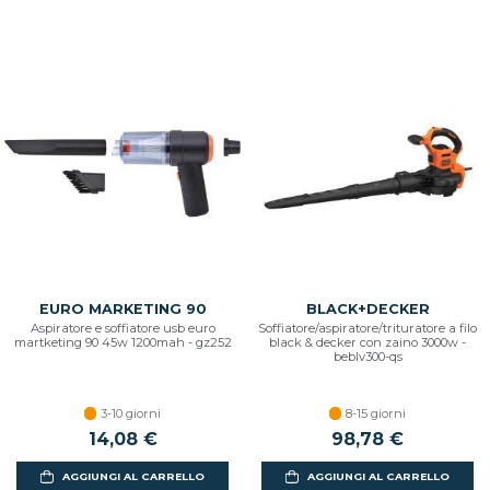
EURO MARKETING 90
BLACK+DECKER
Aspiratore e soffiatore usb euro
Soffiatore/aspiratore/trituratore a filo
martketing 90 45w 1200mah - gz252
black & decker con zaino 3000w -
beblv300-qs
3-10 giorni
8-15 giorni
14,08 €
98,78 €
AGGIUNGI AL CARRELLO
AGGIUNGI AL CARRELLO