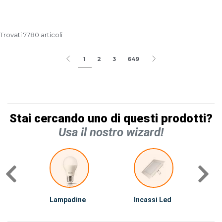
Trovati 7780 articoli
1
2
3
649
Stai cercando uno di questi prodotti?
Usa il nostro wizard!
Lampadine
Incassi Led
C