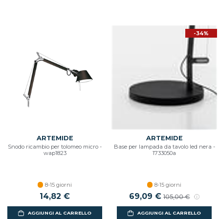
-34%
ARTEMIDE
ARTEMIDE
Snodo ricambio per tolomeo micro -
Base per lampada da tavolo led nera -
wap1823
1733050a
8-15 giorni
8-15 giorni
14,82 €
Prezzo scontato
69,09 €
Prezzo di listino
105,00 €
AGGIUNGI AL CARRELLO
AGGIUNGI AL CARRELLO