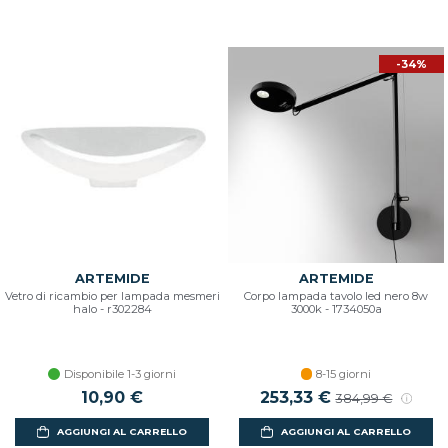
-34%
ARTEMIDE
ARTEMIDE
Vetro di ricambio per lampada mesmeri
Corpo lampada tavolo led nero 8w
halo - r302284
3000k - 1734050a
Disponibile 1-3 giorni
8-15 giorni
10,90 €
Prezzo scontato
253,33 €
Prezzo di listino
384,99 €
AGGIUNGI AL CARRELLO
AGGIUNGI AL CARRELLO