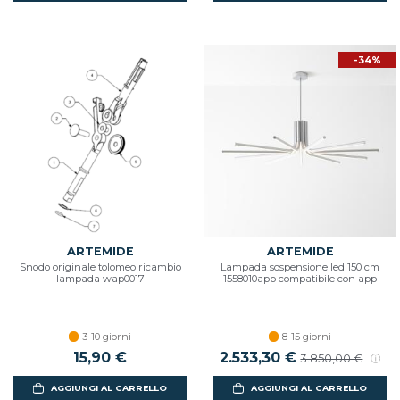
-34%
ARTEMIDE
ARTEMIDE
Snodo originale tolomeo ricambio
Lampada sospensione led 150 cm
lampada wap0017
1558010app compatibile con app
3-10 giorni
8-15 giorni
15,90 €
Prezzo scontato
2.533,30 €
Prezzo di listin
3.850,00 €
AGGIUNGI AL CARRELLO
AGGIUNGI AL CARRELLO