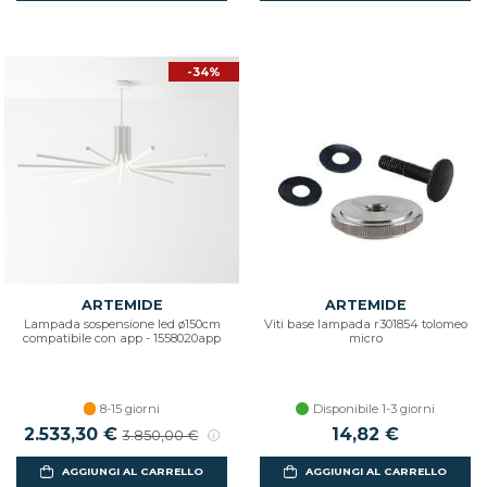
-34%
ARTEMIDE
ARTEMIDE
Lampada sospensione led ø150cm
Viti base lampada r301854 tolomeo
compatibile con app - 1558020app
micro
8-15 giorni
Disponibile 1-3 giorni
Prezzo scontato
2.533,30 €
Prezzo di listino
14,82 €
3.850,00 €
AGGIUNGI AL CARRELLO
AGGIUNGI AL CARRELLO