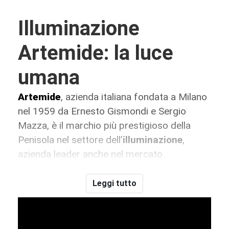
Illuminazione
Artemide: la luce
umana
Artemide
, azienda italiana fondata a Milano
nel 1959 da Ernesto Gismondi e Sergio
Mazza, è il marchio più prestigioso della
Penisola nel settore dell’
illuminazione
,
azienda leader anche nel mercato
internazionale. Fin da suoi albori
Artemide
si
è caratterizzata per un per l’attenzione
Leggi tutto
rivolta al
design
che nel corso degli anni le
hanno procurato diversi premi e
riconoscimenti anche a livello globale. I suoi