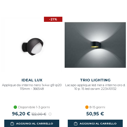
-21%
IDEAL LUX
TRIO LIGHTING
Applique da interno nero 1x4w g9 ip20
Lacapo applique led nera interno oro d.
115mm - 366548
10 p. 15 led osram 223410132
Disponibile 1-3 giorni
8-15 giorni
96,20 €
50,95 €
122,00 €
AGGIUNGI AL CARRELLO
AGGIUNGI AL CARRELLO