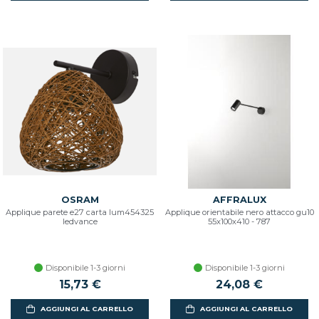
OSRAM
AFFRALUX
Applique parete e27 carta lum454325
Applique orientabile nero attacco gu10
ledvance
55x100x410 - 787
Disponibile 1-3 giorni
Disponibile 1-3 giorni
15,73 €
24,08 €
AGGIUNGI AL CARRELLO
AGGIUNGI AL CARRELLO