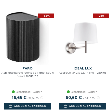
-35%
-21%
FARO
IDEAL LUX
Applique parete rotonda a righe 1xgu10
Applique 1x42w e27 nickel - 259796
40527 moderna
Disponibile 1-3 giorni
Disponibile 1-3 giorni
16,65 €
60,60 €
25,62 €
76,86 €
AGGIUNGI AL CARRELLO
AGGIUNGI AL CARRELLO