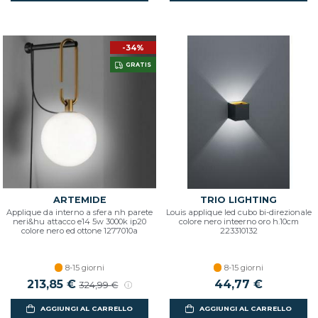
-34%
GRATIS
ARTEMIDE
TRIO LIGHTING
Applique da interno a sfera nh parete
Louis applique led cubo bi-direzionale
neri&hu attacco e14 5w 3000k ip20
colore nero inteerno oro h.10cm
colore nero ed ottone 1277010a
223310132
8-15 giorni
8-15 giorni
213,85 €
44,77 €
324,99 €
AGGIUNGI AL CARRELLO
AGGIUNGI AL CARRELLO