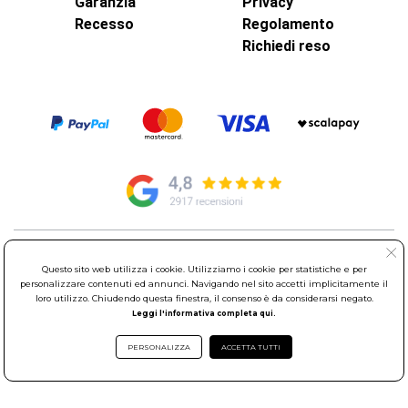
Garanzia
Privacy
Recesso
Regolamento
Richiedi reso
© Elettroservice Spa - Sede Legale: Via Leonardo da Vinci, 40 -
Questo sito web utilizza i cookie. Utilizziamo i cookie per statistiche e per
00015 Monterotondo Scalo (RM)
personalizzare contenuti ed annunci. Navigando nel sito accetti implicitamente il
Partita Iva: 01586761007 - Codice Fiscale: 06634500588 Capitale
loro utilizzo. Chiudendo questa finestra, il consenso è da considerarsi negato.
Sociale 1.600.000,00 Euro i.v. Iscritto al Registro delle Imprese di
Leggi l'informativa completa qui.
Roma REA: RM-535144
Sede Operativa: Via Leonardo da Vinci, 40 - 00015 Monterotondo
PERSONALIZZA
ACCETTA TUTTI
Scalo (RM) - Telefono:
06.90095358