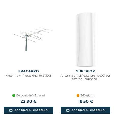
FRACARRO
SUPERIOR
Antenna vhf terza 6hd lte 213008
Antenna amplificata pro nao001 per
esterno - supnao001
Disponibile 1-3 giorni
3-10 giorni
22,90 €
18,50 €
AGGIUNGI AL CARRELLO
AGGIUNGI AL CARRELLO