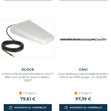
DLOCK
CAVI
Antenna lte direzionale esterno sma 7-
Cavo telefonico g.ecol.cables diametro
9dbi cavo rg-58 5m bianco delock -
0.6mm da 250m grigio - trr-3c/b250
120017
3-10 giorni
3-10 giorni
79,61 €
97,39 €
AGGIUNGI AL CARRELLO
AGGIUNGI AL CARRELLO