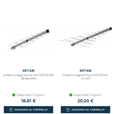
MITAN
MITAN
Antenna logaritmica uhf m57112148-
Antenna logaritmica m57112145-
28 elementi
iii+uhf
Disponibile 1-3 giorni
Disponibile 1-3 giorni
18,81 €
20,20 €
AGGIUNGI AL CARRELLO
AGGIUNGI AL CARRELLO