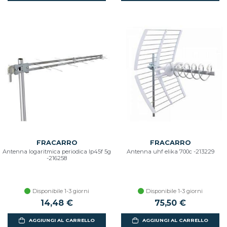
FRACARRO
FRACARRO
Antenna logaritmica periodica lp45f 5g
Antenna uhf elika 700c -213229
-216258
Disponibile 1-3 giorni
Disponibile 1-3 giorni
14,48 €
75,50 €
AGGIUNGI AL CARRELLO
AGGIUNGI AL CARRELLO