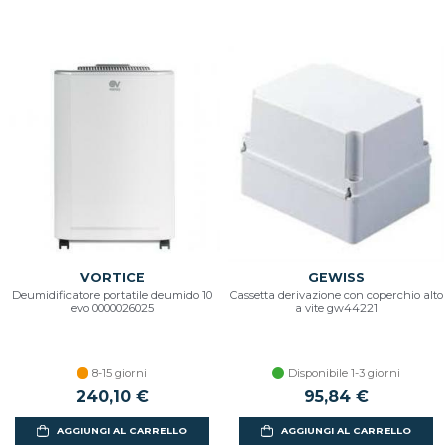
VORTICE
GEWISS
Deumidificatore portatile deumido 10
Cassetta derivazione con coperchio alto
evo 0000026025
a vite gw44221
8-15 giorni
Disponibile 1-3 giorni
240,10 €
95,84 €
AGGIUNGI AL CARRELLO
AGGIUNGI AL CARRELLO