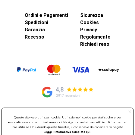
Ordini e Pagamenti
Sicurezza
Spedizioni
Cookies
Garanzia
Privacy
Recesso
Regolamento
Richiedi reso
© Elettroservice Spa - Sede Legale: Via Leonardo da Vinci, 40 -
Questo sito web utilizza i cookie. Utilizziamo i cookie per statistiche e per
00015 Monterotondo Scalo (RM)
personalizzare contenuti ed annunci. Navigando nel sito accetti implicitamente il
Partita Iva: 01586761007 - Codice Fiscale: 06634500588 Capitale
loro utilizzo. Chiudendo questa finestra, il consenso è da considerarsi negato.
Sociale 1.600.000,00 Euro i.v. Iscritto al Registro delle Imprese di
Leggi l'informativa completa qui.