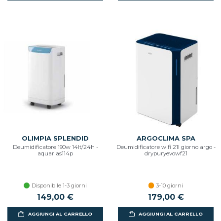
OLIMPIA SPLENDID
ARGOCLIMA SPA
Deumidificatore 190w 14lt/24h -
Deumidificatore wifi 21l giorno argo -
aquarias114p
drypuryevowf21
Disponibile 1-3 giorni
3-10 giorni
149,00 €
179,00 €
AGGIUNGI AL CARRELLO
AGGIUNGI AL CARRELLO