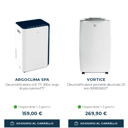
ARGOCLIMA SPA
VORTICE
Deumidificatore wifi 17l 300w argo
Deumidificatore portatile deumido 20
drypuryevowf17
evo 0000026027
Disponibile 1-3 giorni
Disponibile 1-3 giorni
159,00 €
269,90 €
AGGIUNGI AL CARRELLO
AGGIUNGI AL CARRELLO