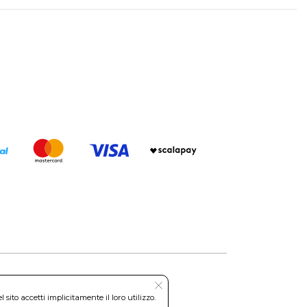
ito accetti implicitamente il loro utilizzo.
Roma REA: RM-535144