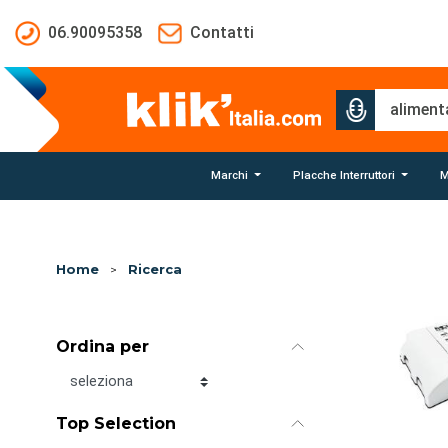
Salta al contenuto principale
06.90095358
Contatti
Marchi
Placche Interruttori
M
Home
>
Ricerca
Ordina per
Ordina per
Top Selection