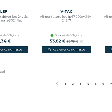
LEF
V-TAC
 driver led 24vdc
Alimentatore led ip67 200w 24v -
Alim
ma le3024flat
24247
ibile 1-3 giorni
Disponibile 1-3 giorni
5,34 €
53,82 €
82,79 €
GI AL CARRELLO
AGGIUNGI AL CARRELLO
coli
1
2
3
4
5
6
7