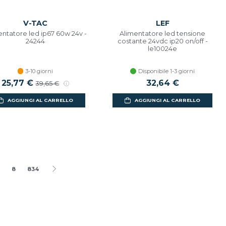
V-TAC
LEF
entatore led ip67 60w 24v -
Alimentatore led tensione
24244
costante 24vdc ip20 on/off -
le10024e
3-10 giorni
Disponibile 1-3 giorni
25,77 €
32,64 €
39,65 €
AGGIUNGI AL CARRELLO
AGGIUNGI AL CARRELLO
8
834