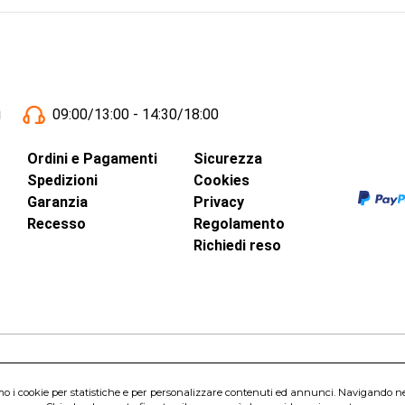
i
09:00/13:00 - 14:30/18:00
Ordini e Pagamenti
Sicurezza
Spedizioni
Cookies
Garanzia
Privacy
Recesso
Regolamento
Richiedi reso
inci, 40 - 00015 Monterotondo Scalo (RM)
amo i cookie per statistiche e per personalizzare contenuti ed annunci. Navigando nel s
Capitale Sociale 1.600.000,00 Euro i.v. Iscritto al Registro delle Imprese di 