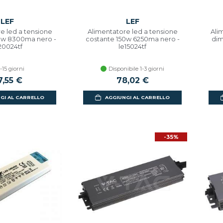
LEF
LEF
e led a tensione
Alimentatore led a tensione
Ali
0w 8300ma nero -
costante 150w 6250ma nero -
dim
20024tf
le15024tf
-15 giorni
Disponibile 1-3 giorni
7,55 €
78,02 €
GI AL CARRELLO
AGGIUNGI AL CARRELLO
-35%