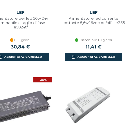
LEF
LEF
mentatore per led 50w 24v
Alimentatore led corrente
merabile a taglio di fase -
costante 5,6w 16vdc on/off - le335
le5024tf
8-15 giorni
Disponibile 1-3 giorni
30,84 €
11,41 €
AGGIUNGI AL CARRELLO
AGGIUNGI AL CARRELLO
-35%