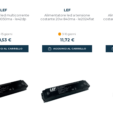
LEF
LEF
 led multicorrente
Alimentatore led a tensione
Ali
-1050ma - le42dp
costante 20w 840ma - le2024flat
costa
-15 giorni
3-10 giorni
8,53 €
11,72 €
GI AL CARRELLO
AGGIUNGI AL CARRELLO