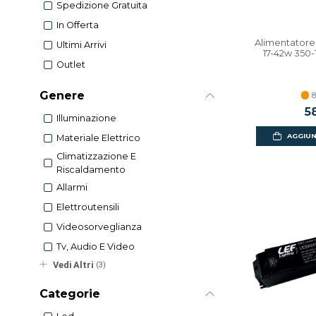
Spedizione Gratuita
In Offerta
Alimentatore
Ultimi Arrivi
17-42w 350
Outlet
Genere
8
5
Illuminazione
AGGIUN
Materiale Elettrico
Climatizzazione E
Riscaldamento
Allarmi
Elettroutensili
Videosorveglianza
Tv, Audio E Video
Vedi Altri
(3)
Categorie