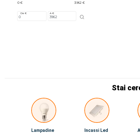
0 €
3.962 €
Da €
A €
Stai cer
Lampadine
Incassi Led
A