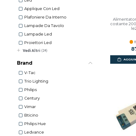
Led
Applique Con Led
Plafoniere Da Interno
Alimentator
costante 20
Lampade Da Tavolo
le
Lampade Led
8
Proiettori Led
8
Vedi Altri
(24)
AGGIUN
Brand
V-Tac
Trio Lighting
Philips
Century
Vimar
Bticino
Philips Hue
Ledvance