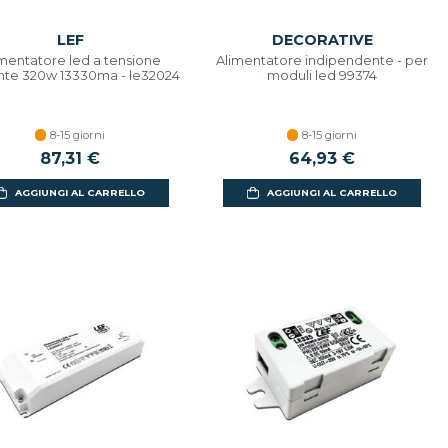
LEF
DECORATIVE
mentatore led a tensione
Alimentatore indipendente - per
nte 320w 13330ma - le32024
moduli led 99374
8-15 giorni
8-15 giorni
87,31 €
64,93 €
AGGIUNGI AL CARRELLO
AGGIUNGI AL CARRELLO