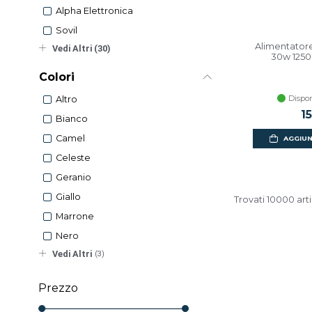
Alpha Elettronica
Sovil
Alimentatore
Vedi Altri (30)
30w 1250
Colori
Dispon
Altro
1
Bianco
Camel
AGGIUN
Celeste
Geranio
Giallo
Trovati 10000 arti
Marrone
Nero
Vedi Altri
(3)
Prezzo