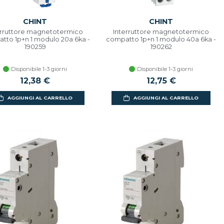
CHINT
CHINT
erruttore magnetotermico
Interruttore magnetotermico
tto 1p+n 1 modulo 20a 6ka -
compatto 1p+n 1 modulo 40a 6ka -
190259
190262
Disponibile 1-3 giorni
Disponibile 1-3 giorni
12,38 €
12,75 €
AGGIUNGI AL CARRELLO
AGGIUNGI AL CARRELLO