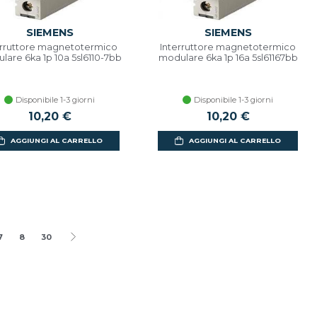
SIEMENS
SIEMENS
erruttore magnetotermico
Interruttore magnetotermico
lare 6ka 1p 10a 5sl6110-7bb
modulare 6ka 1p 16a 5sl61167bb
Disponibile 1-3 giorni
Disponibile 1-3 giorni
10,20 €
10,20 €
AGGIUNGI AL CARRELLO
AGGIUNGI AL CARRELLO
7
8
30