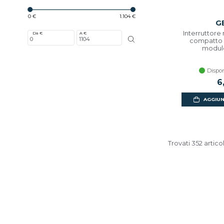
0 €
1.104 €
G
Interruttor
Da €
A €
compatto 1
modul
Dispon
6
AGGIUN
Trovati 352 articol