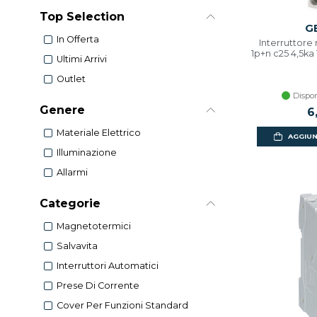
Top Selection
G
In Offerta
Interruttor
1p+n c25 4,5k
Ultimi Arrivi
Outlet
Dispon
Genere
6
Materiale Elettrico
AGGIUN
Illuminazione
Allarmi
Categorie
Magnetotermici
Salvavita
Interruttori Automatici
Prese Di Corrente
Cover Per Funzioni Standard