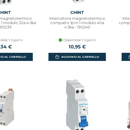
HINT
CHINT
e magnetotermico
Interruttore magnetotermico
Int
 1 modulo 32a 4.5ka
compatto 1p+n 1 modulo 40a
compa
 190239
4.5ka - 190240
ibile 1-3 giorni
Disponibile 1-3 giorni
,34 €
10,95 €
GI AL CARRELLO
AGGIUNGI AL CARRELLO