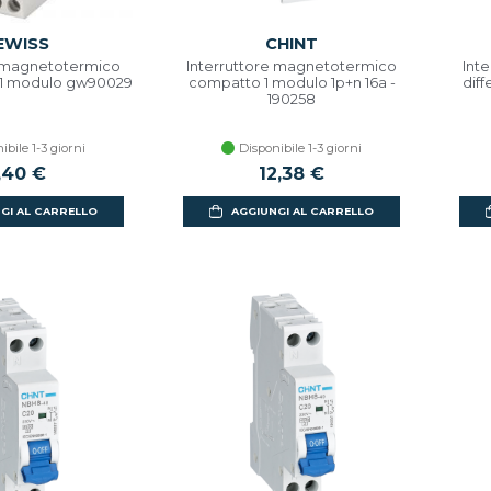
EWISS
CHINT
e magnetotermico
Interruttore magnetotermico
Int
a 1 modulo gw90029
compatto 1 modulo 1p+n 16a -
diff
190258
ibile 1-3 giorni
Disponibile 1-3 giorni
,40 €
12,38 €
GI AL CARRELLO
AGGIUNGI AL CARRELLO