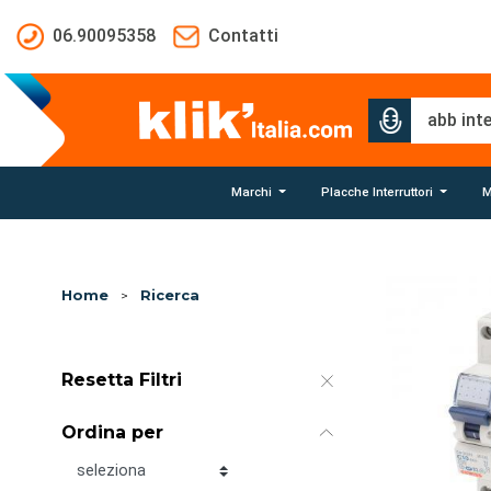
Salta al contenuto principale
06.90095358
Contatti
Marchi
Placche Interruttori
M
Home
>
Ricerca
Resetta Filtri
Ordina per
Ordina per