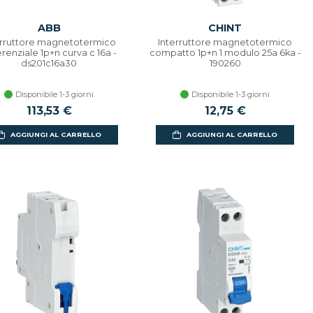
ABB
CHINT
erruttore magnetotermico
Interruttore magnetotermico
erenziale 1p+n curva c 16a -
compatto 1p+n 1 modulo 25a 6ka -
ds201c16a30
190260
Disponibile 1-3 giorni
Disponibile 1-3 giorni
113,53 €
12,75 €
AGGIUNGI AL CARRELLO
AGGIUNGI AL CARRELLO