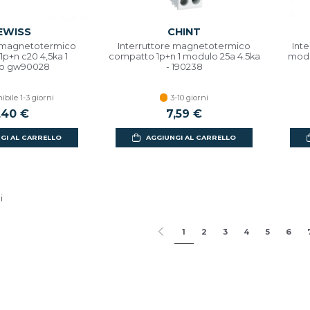
EWISS
CHINT
e magnetotermico
Interruttore magnetotermico
Int
p+n c20 4,5ka 1
compatto 1p+n 1 modulo 25a 4.5ka
modu
o gw90028
- 190238
ibile 1-3 giorni
3-10 giorni
,40 €
7,59 €
GI AL CARRELLO
AGGIUNGI AL CARRELLO
i
1
2
3
4
5
6