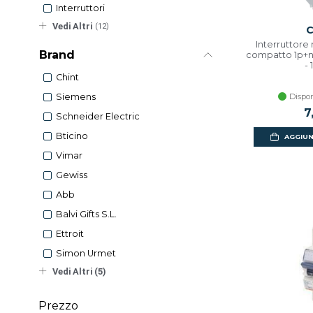
Interruttori
Vedi Altri
(12)
C
Interruttor
Brand
compatto 1p+n
-
Chint
Dispon
Siemens
7
Schneider Electric
Bticino
AGGIUN
Vimar
Gewiss
Abb
Balvi Gifts S.l.
Ettroit
Simon Urmet
Vedi Altri (5)
Prezzo