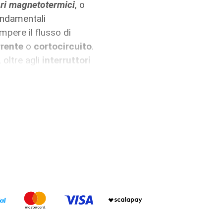
ori magnetotermici
, o
ondamentali
pere il flusso di
rente
o
cortocircuito
.
, oltre agli
interruttori
llati anche gli
servare la salute umana
sono certificati dal
tori con potere
i nominali da
0,5A
a
li interruttori con potere
nti nominali fino a
125A
,
 due, tre o quattro
poli
,