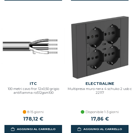
ITC
ELECTRALINE
100 metri cavo fror 12x0,50 grigio
Multipresa muro nera 4 schuko 2 usb c
antifiamma ro512gsm100
22117
8-15 giorni
Disponibile 1-3 giorni
178,12 €
17,86 €
AGGIUNGI AL CARRELLO
AGGIUNGI AL CARRELLO