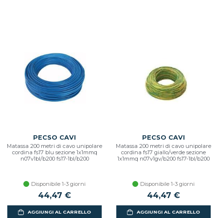
PECSO CAVI
PECSO CAVI
Matassa 200 metri di cavo unipolare
Matassa 200 metri di cavo unipolare
cordina fs17 blu sezione 1x1mmq
cordina fs17 giallo/verde sezione
n07v1bl/b200 fs17-1bl/b200
1x1mmq n07v1gv/b200 fs17-1bl/b200
Disponibile 1-3 giorni
Disponibile 1-3 giorni
44,47 €
44,47 €
AGGIUNGI AL CARRELLO
AGGIUNGI AL CARRELLO