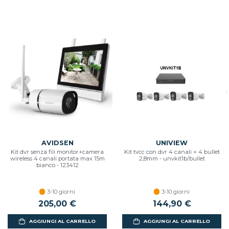
AVIDSEN
UNIVIEW
Kit dvr senza fili monitor+camera
Kit tvcc con dvr 4 canali + 4 bullet
wireless 4 canali portata max 15m
2,8mm - unvkit1b/bullet
bianco - 123412
3-10 giorni
3-10 giorni
205,00 €
144,90 €
AGGIUNGI AL CARRELLO
AGGIUNGI AL CARRELLO