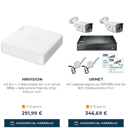
HIKVISION
URMET
Kit dvr + 2 telecamere dvr a 4 canali
Kit videosorveglianza 1097/818-ahd 5m
1080p + telecamere fisse da 2mp -
8ch-2telecamere e 1hvr
kit/tvcc-4ch
3-10 giorni
8-15 giorni
291,99 €
346,69 €
AGGIUNGI AL CARRELLO
AGGIUNGI AL CARRELLO