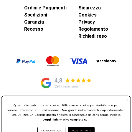
Ordini e Pagamenti
Sicurezza
Spedizioni
Cookies
Garanzia
Privacy
Recesso
Regolamento
Richiedi reso
© Elettroservice Spa - Sede Legale: Via Leonardo da Vinci, 40 -
Questo sito web utilizza i cookie. Utilizziamo i cookie per statistiche e per
00015 Monterotondo Scalo (RM)
personalizzare contenuti ed annunci. Navigando nel sito accetti implicitamente il
loro utilizzo. Chiudendo questa finestra, il consenso è da considerarsi negato.
Partita Iva: 01586761007 - Codice Fiscale: 06634500588 Capitale
Leggi l'informativa completa qui.
Sociale 1.600.000,00 Euro i.v. Iscritto al Registro delle Imprese di
Roma REA: RM-535144
PERSONALIZZA
ACCETTA TUTTI