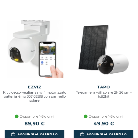
EZVIZ
TAPO
Kit videosorveglianza wifi motorizzato
Telecamera wifi solare 2k 26 cm -
batteria 4mp 303103598 con pannello
tc82kit
solare
Disponibile 1-3 giorni
Disponibile 1-3 giorni
89,90 €
49,90 €
AGGIUNGI AL CARRELLO
AGGIUNGI AL CARRELLO