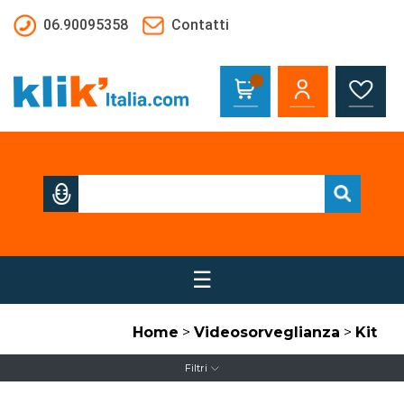
Salta al contenuto principale
06.90095358
Contatti
☰
Home
>
Videosorveglianza
>
Kit
Filtri