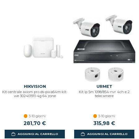
HIKVISION
URMET
Kit centrale axiom pro ds-pwa64m-kit-
Kit ip 5m 1098/854-nvr 4ch e 2
we 302401911-4g 64 zone
telecamere
3-10 giorni
3-10 giorni
281,70 €
315,98 €
AGGIUNGI AL CARRELLO
AGGIUNGI AL CARRELLO