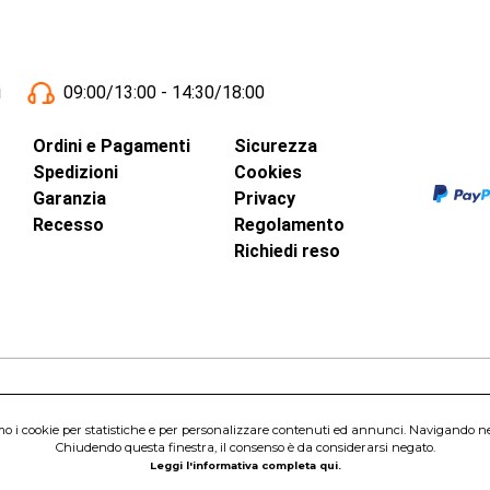
i
09:00/13:00 - 14:30/18:00
Ordini e Pagamenti
Sicurezza
Spedizioni
Cookies
Garanzia
Privacy
Recesso
Regolamento
Richiedi reso
inci, 40 - 00015 Monterotondo Scalo (RM)
amo i cookie per statistiche e per personalizzare contenuti ed annunci. Navigando nel s
Capitale Sociale 1.600.000,00 Euro i.v. Iscritto al Registro delle Imprese di 
Chiudendo questa finestra, il consenso è da considerarsi negato.
nterotondo Scalo (RM) - Telefono:
06.90095358
Leggi l'informativa completa qui.