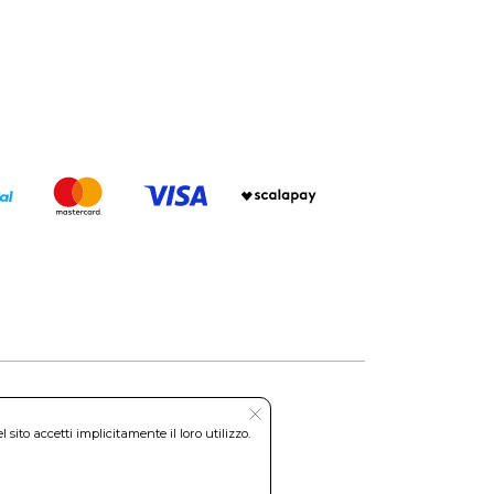
ito accetti implicitamente il loro utilizzo.
Roma REA: RM-535144