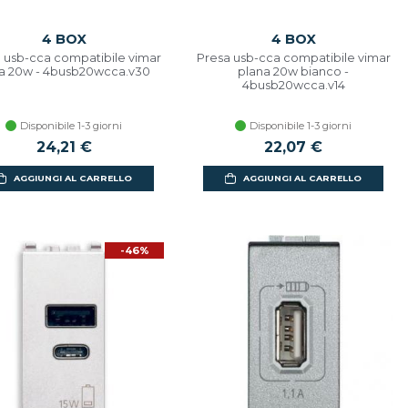
4 BOX
4 BOX
 usb-cca compatibile vimar
Presa usb-cca compatibile vimar
ea 20w - 4busb20wcca.v30
plana 20w bianco -
4busb20wcca.v14
Disponibile 1-3 giorni
Disponibile 1-3 giorni
24,21 €
22,07 €
AGGIUNGI AL CARRELLO
AGGIUNGI AL CARRELLO
-46%