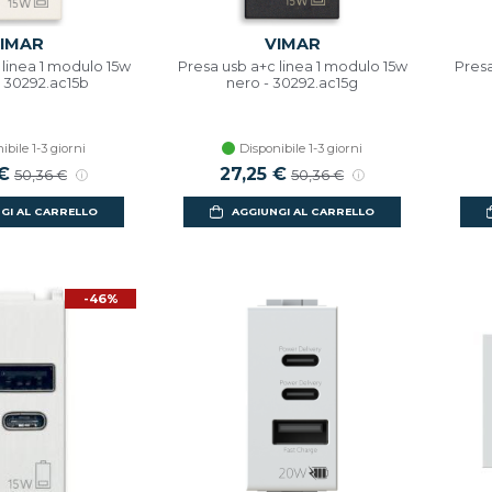
IMAR
VIMAR
 linea 1 modulo 15w
Presa usb a+c linea 1 modulo 15w
Presa
- 30292.ac15b
nero - 30292.ac15g
ibile 1-3 giorni
Disponibile 1-3 giorni
 €
27,25 €
50,36 €
50,36 €
GI AL CARRELLO
AGGIUNGI AL CARRELLO
-46%