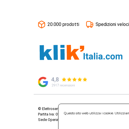
20.000 prodotti
Spedizioni veloc
© Elettroservice Spa - Sede Legale: Via Leonardo da V
Questo sito web utilizza i cookie. Utilizzi
Partita Iva: 01586761007 - Codice Fiscale: 06634500588 
Sede Operativa: Via Leonardo da Vinci, 40 - 00015 Mo