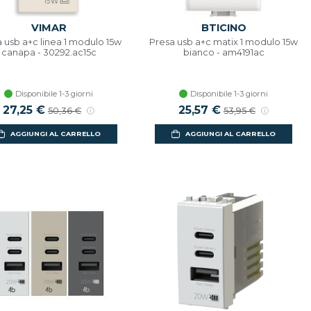
VIMAR
BTICINO
 usb a+c linea 1 modulo 15w
Presa usb a+c matix 1 modulo 15w
canapa - 30292.ac15c
bianco - am4191ac
Disponibile 1-3 giorni
Disponibile 1-3 giorni
27,25 €
25,57 €
50,36 €
53,95 €
AGGIUNGI AL CARRELLO
AGGIUNGI AL CARRELLO