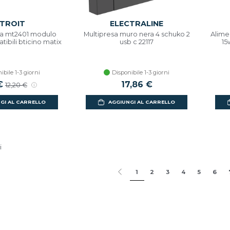
TROIT
ELECTRALINE
.1a mt2401 modulo
Multipresa muro nera 4 schuko 2
Alime
ibili bticino matix
usb c 22117
15
ibile 1-3 giorni
Disponibile 1-3 giorni
€
17,86 €
12,20 €
GI AL CARRELLO
AGGIUNGI AL CARRELLO
i
1
2
3
4
5
6