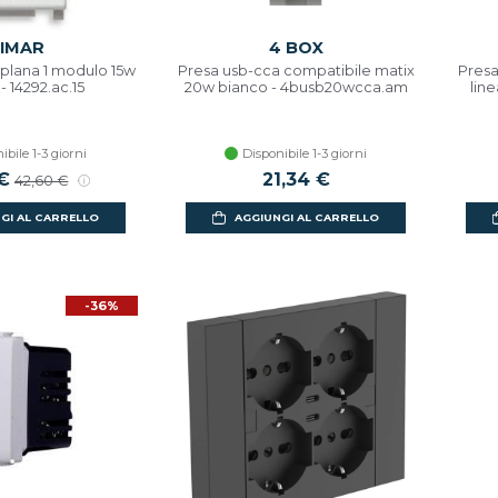
IMAR
4 BOX
 plana 1 modulo 15w
Presa usb-cca compatibile matix
Presa
- 14292.ac.15
20w bianco - 4busb20wcca.am
lin
ibile 1-3 giorni
Disponibile 1-3 giorni
 €
21,34 €
42,60 €
GI AL CARRELLO
AGGIUNGI AL CARRELLO
-36%