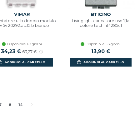
VIMAR
BTICINO
ntatore usb doppio modulo
Livinglight caricatore usb 1,1a
w 5v 20292.ac.15.b bianco
colore tech nt4285c1
Disponibile 1-3 giorni
Disponibile 1-3 giorni
34,23 €
13,90 €
63,27 €
AGGIUNGI AL CARRELLO
AGGIUNGI AL CARRELLO
7
8
14