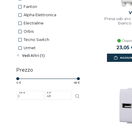
Fanton
V
Alpha Elettronica
Presa usb-a+c
bianco 
Electraline
Orbis
Tecno Switch
Dispon
23,05
Urmet
Vedi Altri (1)
AGGIUN
Prezzo
0 €
48 €
Da €
A €