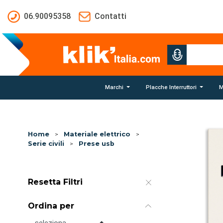
Salta al contenuto principale
06.90095358
Contatti
Marchi
Placche Interruttori
M
Home
>
Materiale elettrico
>
Serie civili
>
Prese usb
Resetta Filtri
Ordina per
Ordina per