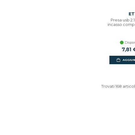
ET
Presa usb 2
incasso compat
Dispon
7,81 
AGGIUN
Trovati 168 articol