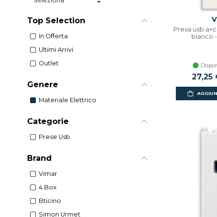
V
Top Selection
Presa usb a+c
In Offerta
bianco 
Ultimi Arrivi
Outlet
Dispon
27,25
Genere
AGGIUN
Materiale Elettrico
Categorie
Prese Usb
Brand
Vimar
4 Box
Bticino
Simon Urmet