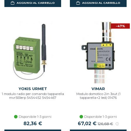
AGGIUNGI AL CARRELLO
AGGIUNGI AL CARRELLO
-47%
YOKIS URMET
VIMAR
1 modulo radio per comando tapparella
Modulo domotico 2in 3out (1
mvr500erp 5454452 5454467
tapparella+2 led) 01476
Disponibile 1-3 giorni
Disponibile 1-3 giorni
82,36 €
Prezzo scontato
67,02 €
Prezzo di listino
126,68 €