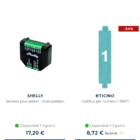
-54%
SHELLY
BTICINO
Sensore plus addon - shplusaddon
Codifica per numero 1 3501/1
Disponibile 1-3 giorni
Disponibile 1-3 giorni
17,20 €
Prezzo scontato
8,72 €
Prezzo di listino
19,01 €