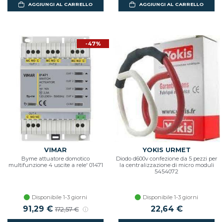
AGGIUNGI AL CARRELLO
AGGIUNGI AL CARRELLO
-47%
VIMAR
YOKIS URMET
Byme attuatore domotico
Diodo d600v confezione da 5 pezzi per
multifunzione 4 uscite a rele' 01471
la centralizzazione di micro moduli
5454072
Disponibile 1-3 giorni
Disponibile 1-3 giorni
Prezzo scontato
91,29 €
Prezzo di listino
22,64 €
172,57 €