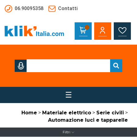
Salta al contenuto principale
06.90095358
Contatti
☰
Home
>
Materiale elettrico
>
Serie civili
>
Automazione luci e tapparelle
Filtri