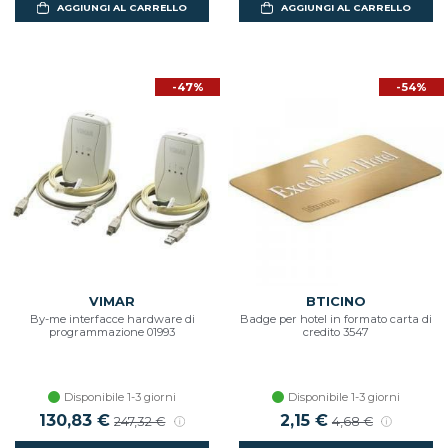
AGGIUNGI AL CARRELLO
AGGIUNGI AL CARRELLO
-47%
-54%
VIMAR
BTICINO
By-me interfacce hardware di
Badge per hotel in formato carta di
programmazione 01993
credito 3547
Disponibile 1-3 giorni
Disponibile 1-3 giorni
Prezzo scontato
130,83 €
Prezzo di listino
Prezzo scontato
2,15 €
Prezzo di listino
247,32 €
4,68 €